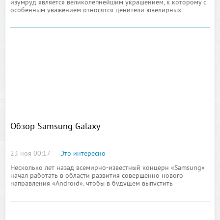
изумруд является великолепнейшим украшением, к которому с
особенным уважением относятся ценители ювелирных
украшений, изготовленных вручную. В море ювелирных
украшений
Обзор Samsung Galaxy
23 ноя 00:17
Это интересно
Несколько лет назад всемирно-известный концерн «Samsung»
начал работать в области развития совершенно нового
направления «Android», чтобы в будущем выпустить
смартфоны на инновационной операционной системе. С той
поры прошло совсем