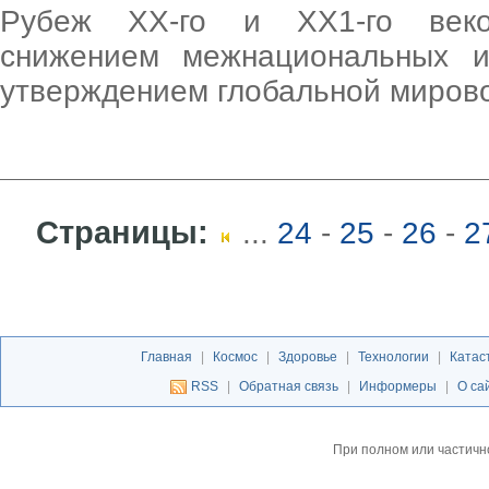
Рубеж ХХ-го и ХХ1-го веко
снижением межнациональных и
утверждением глобальной миров
Страницы:
...
24
-
25
-
26
-
2
Главная
|
Космос
|
Здоровье
|
Технологии
|
Катас
RSS
|
Обратная связь
|
Информеры
|
О са
При полном или частичн