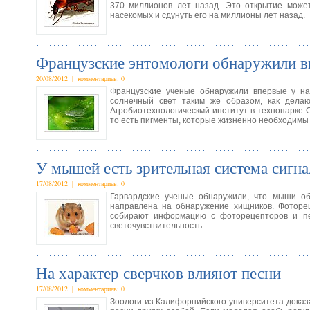
370 миллионов лет назад. Это открытие може
насекомых и сдунуть его на миллионы лет назад.
Французские энтомологи обнаружили в
20/08/2012 | комментариев: 0
Французские ученые обнаружили впервые у нас
солнечный свет таким же образом, как дела
Агробиотехнологическмй институт в технопарке 
то есть пигменты, которые жизненно необходимы
У мышей есть зрительная система сигна
17/08/2012 | комментариев: 0
Гарвардские ученые обнаружили, что мыши об
направлена на обнаружение хищников. Фоторец
собирают информацию с фоторецепторов и пе
светочувствительность
На характер сверчков влияют песни
17/08/2012 | комментариев: 0
Зоологи из Калифорнийского университета доказа