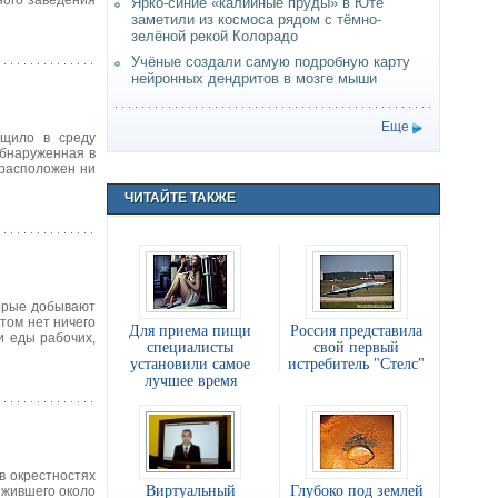
ного заведения
Ярко-синие «калийные пруды» в Юте
заметили из космоса рядом с тёмно-
зелёной рекой Колорадо
Учёные создали самую подробную карту
нейронных дендритов в мозге мыши
Еще
бщило в среду
обнаруженная в
 расположен ни
ЧИТАЙТЕ ТАКЖЕ
торые добывают
том нет ничего
Для приема пищи
Россия представила
и еды рабочих,
специалисты
свой первый
установили самое
истребитель "Стелс"
лучшее время
в окрестностях
Виртуальный
Глубоко под землей
 жившего около