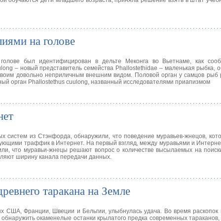
рой обучаются дети младшего возраста, приняла решение взять в штат учеб
лиями на голове
голове был идентифицирован в дельте Меконга во Вьетнаме, как соо
ulong – новый представитель семейства Phallostethidae – маленькая рыбка, 
 своим довольно неприличным внешним видом. Половой орган у самцов рыб
ьный орган Phallostethus cuulong, названный исследователями приапизмом
нет
ых систем из Стэнфорда, обнаружили, что поведение муравьев-жнецов, ко
рующими траффик в Интернет. На первый взгляд, между муравьями и Интерне
ли, что муравьи-жнецы решают вопрос о количестве высылаемых на поиск
еляют ширину канала передачи данных.
ревнего таракана на Земле
х США, Франции, Швеции и Бельгии, улыбнулась удача. Во время раскопок 
ь обнаружить окаменелые останки крылатого предка современных тараканов,