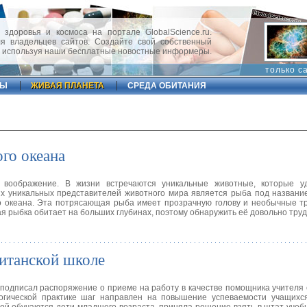
 здоровья и космоса на портале GlobalScience.ru.
 владельцев сайтов. Создайте свой собственный
, используя наши бесплатные новостные информеры.
только с
ФЫ
ЖИВАЯ ПЛАНЕТА
СРЕДА ОБИТАНИЯ
го океана
воображение. В жизни встречаются уникальные животные, которые у
их уникальных представителей животного мира является рыба под назван
о океана. Эта потрясающая рыба имеет прозрачную голову и необычные т
я рыбка обитает на больших глубинах, поэтому обнаружить её довольно тру
итанской школе
 подписал распоряжение о приеме на работу в качестве помощника учителя
гогической практике шаг направлен на повышение успеваемости учащихс