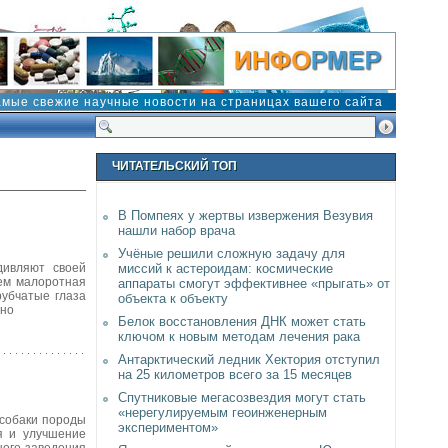
амые свежие научные новости на страницах вашего сайта
ЧИТАТЕЛЬСКИЙ ТОП
В Помпеях у жертвы извержения Везувия
нашли набор врача
Учёные решили сложную задачу для
дивляют своей
миссий к астероидам: космические
ием малоротная
аппараты смогут эффективнее «прыгать» от
рубчатые глаза
объекта к объекту
дно
Белок восстановления ДНК может стать
ключом к новым методам лечения рака
Антарктический ледник Хектория отступил
на 25 километров всего за 15 месяцев
Спутниковые мегасозвездия могут стать
«нерегулируемым геоинженерным
 собаки породы
экспериментом»
я и улучшение