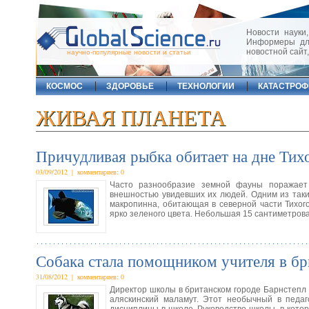
Новости науки,
Информеры для
новостной сайт
научно-популярные новости и статьи
КОСМОС
ЗДОРОВЬЕ
ТЕХНОЛОГИИ
КАТАСТРО
ЖИВАЯ ПЛАНЕТА
Причудливая рыбка обитает на дне Тихо
03/09/2012 | комментариев: 0
Часто разнообразие земной фауны поражает 
внешностью увидевших их людей. Одним из так
макропинна, обитающая в северной части Тихог
ярко зеленого цвета. Небольшая 15 сантиметрова
Собака стала помощником учителя в бр
31/08/2012 | комментариев: 0
Директор школы в британском городе Барнстепл
аляскинский маламут. Этот необычный в педа