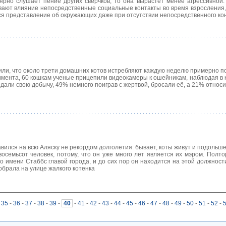
лярно слушает пение других сверчков, то она вырастет менее агрессивной
вают влияние непосредственные социальные контакты во время взросления,
ся представление об окружающих даже при отсутствии непосредственного ко
ли, что около трети домашних котов истребляют каждую неделю примерно по
римента, 60 кошкам ученые прицепили видеокамеры к ошейникам, наблюдая в 
дали свою добычу, 49% немного поиграв с жертвой, бросали её, а 21% относи
ился на всю Аляску не рекордом долголетия: бывает, коты живут и подольше.
осемьсот человек, потому, что он уже много лет является их мэром. Полто
 имени Стаббс главой города, и до сих пор он находится на этой должности
брала на улице жалкого котенка
35
-
36
-
37
-
38
-
39
-
40
-
41
-
42
-
43
-
44
-
45
-
46
-
47
-
48
-
49
-
50
-
51
-
52
-