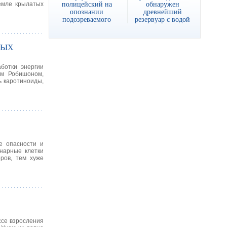
полицейский на
обнаружен
емле крылатых
опознании
древнейший
подозреваемого
резервуар с водой
мых
ботки энергии
ом Робишоном,
ь каротиноиды,
е опасности и
нарные клетки
ров, тем хуже
ссе взросления