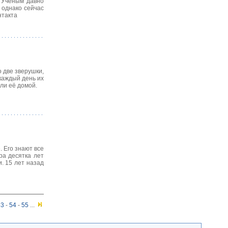
. Ученым давно
 однако сейчас
нтакта
 две зверушки,
каждый день их
ли её домой.
 Его знают все
ра десятка лет
. 15 лет назад
53
-
54
-
55
...