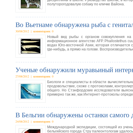
дисциплины в школе. Руководство школы, в кото
полуторогодовалую собаку по кличке Вайона.
Во Вьетнаме обнаружена рыба с генита
30/08/2012 | комментариев: 0
Новый вид рыбы с органом совокупления на 
информационное агентство AFP. Phallostethus cu
водах Юго-восточной Азии, которая отличается
где-нибудь, а прямо на голове. Воспроизводител
Ученые обнаружили муравьиный интер
27/08/2012 | комментариев: 0
Биологи и специалисты в области вычислительн
продовольствие, схоже с протоколами, контроли
общего. Но Стэнфордские исследователи выясни
примерно так же, как Интернет-протоколы опред
В Бельгии обнаружены останки самого д
24/08/2012 | комментариев: 0
Международной экспедиции, состоящей из учены
бельгийского города Стру палеонтологам удалос