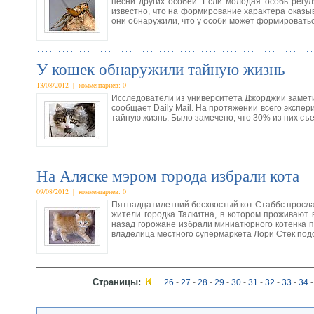
песни других особей. Если молодая особь регу
известно, что на формирование характера оказы
они обнаружили, что у особи может формировать
У кошек обнаружили тайную жизнь
13/08/2012 | комментариев: 0
Исследователи из университета Джорджии замети
сообщает Daily Mail. На протяжении всего экспе
тайную жизнь. Было замечено, что 30% из них съе
На Аляске мэром города избрали кота
09/08/2012 | комментариев: 0
Пятнадцатилетний бесхвостый кот Стаббс прослав
жители городка Талкитна, в котором проживают в
назад горожане избрали миниатюрного котенка по
владелица местного супермаркета Лори Стек подо
Страницы:
...
26
-
27
-
28
-
29
-
30
-
31
-
32
-
33
-
34
-