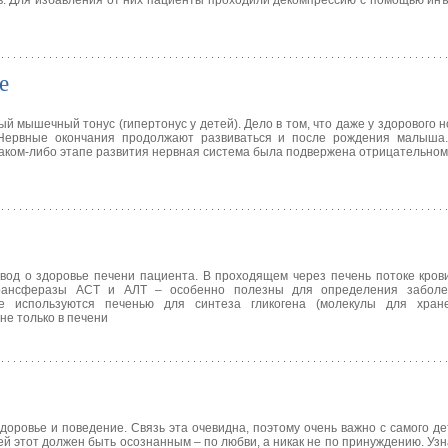
в. Для избавления от них пациенты проходили декомпрессию с помощью инъ
е
й мышечный тонус (гипертонус у детей). Дело в том, что даже у здорового 
 Нервные окончания продолжают развиваться и после рождения малыша
каком-либо этапе развития нервная система была подвержена отрицательном
од о здоровье печени пациента. В проходящем через печень потоке кров
рансферазы АСТ и АЛТ – особенно полезны для определения заболе
 используются печенью для синтеза гликогена (молекулы для хране
не только в печени
здоровье и поведение. Связь эта очевидна, поэтому очень важно с самого де
ей этот должен быть осознанным – по любви, а никак не по принуждению. Узн