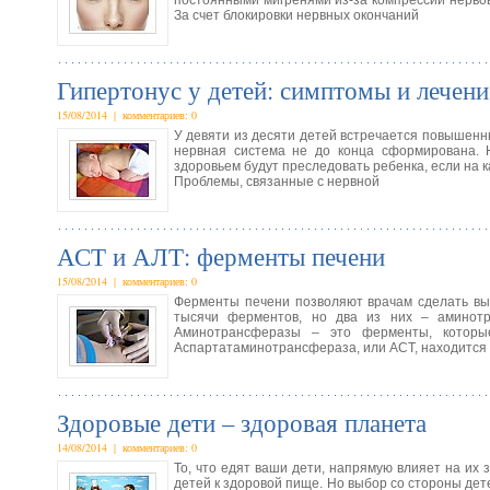
постоянными мигренями из-за компрессии нерво
За счет блокировки нервных окончаний
Гипертонус у детей: симптомы и лечени
15/08/2014 | комментариев: 0
У девяти из десяти детей встречается повышенны
нервная система не до конца сформирована.
здоровьем будут преследовать ребенка, если на 
Проблемы, связанные с нервной
АСТ и АЛТ: ферменты печени
15/08/2014 | комментариев: 0
Ферменты печени позволяют врачам сделать выв
тысячи ферментов, но два из них – аминот
Аминотрансферазы – это ферменты, которые
Аспартатаминотрансфераза, или АСТ, находится 
Здоровые дети – здоровая планета
14/08/2014 | комментариев: 0
То, что едят ваши дети, напрямую влияет на их 
детей к здоровой пище. Но выбор со стороны дет