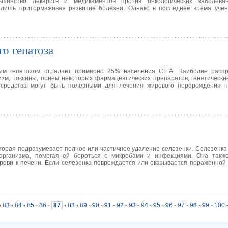
ьшинство лекарств и медикаментов против онкологических заболева
а лишь притормаживая развитие болезни. Однако в последнее время уче
о гепатоза
вым гепатозом страдает примерно 25% населения США. Наиболее расп
изм, токсины, прием некоторых фармацевтических препаратов, генетическ
средства могут быть полезными для лечения жирового перерождения п
оторая подразумевает полное или частичное удаление селезенки. Селезенка
рганизма, помогая ей бороться с микробами и инфекциями. Она также
крови к печени. Если селезенка повреждается или оказывается пораженной
-
83
-
84
-
85
-
86
-
87
-
88
-
89
-
90
-
91
-
92
-
93
-
94
-
95
-
96
-
97
-
98
-
99
-
100