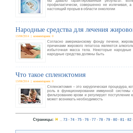
бы давало гарантированный результат. Бол
профилактически, совершенно не излечивая, 
настоящий прорыв в области онкологии
Народные средства для лечения жировог
13/08/2014 | комментариев: 0
Согласно американскому фонду печени, жиро
причинами жирового гепатоза являются алкогол
избыточная масса тела. Некоторые народные 
народные средства должны быть
Что такое спленэктомия
13/08/2014 | комментариев: 0
Спленэктомия – это хирургическая процедура, к
роль в функционировании иммунной системы о
фильтрованию крови и регулирует поступление 
может возникать необходимость
Страницы:
...
73
-
74
-
75
-
76
-
77
-
78
-
79
-
80
-
81
-
82