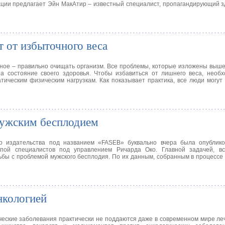
ации предлагает Эйн МакАтир – известный специалист, пропагандирующий 
 от избыточного веса
авное – правильно очищать организм. Все проблемы, которые изложены выше
а состояние своего здоровья. Чтобы избавиться от лишнего веса, необх
тическим физическим нагрузкам. Как показывает практика, все люди могут
мужским бесплодием
го издательства под названием «FASEB» буквально вчера была опублико
ппой специалистов под управлением Ричарда Око. Главной задачей, в
ьбы с проблемой мужского бесплодия. По их данным, собранным в процессе
нкологией
ические заболевания практически не поддаются даже в современном мире ле