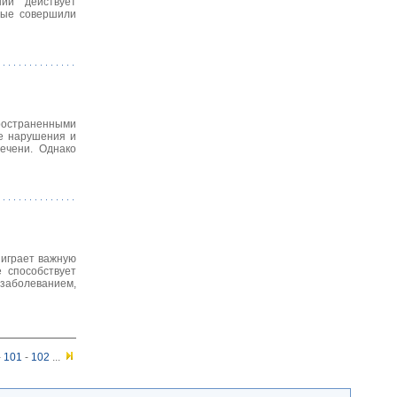
ний действует
ные совершили
ространенными
ие нарушения и
ечени. Однако
 играет важную
 способствует
 заболеванием,
-
101
-
102
...