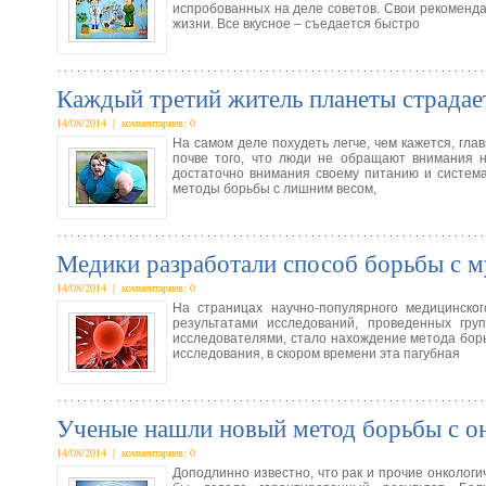
испробованных на деле советов. Свои рекоменд
жизни. Все вкусное – съедается быстро
Каждый третий житель планеты страдает
14/08/2014 | комментариев: 0
На самом деле похудеть легче, чем кажется, гл
почве того, что люди не обращают внимания н
достаточно внимания своему питанию и система
методы борьбы с лишним весом,
Медики разработали способ борьбы с 
14/08/2014 | комментариев: 0
На страницах научно-популярного медицинско
результатами исследований, проведенных гру
исследователями, стало нахождение метода бор
исследования, в скором времени эта пагубная
Ученые нашли новый метод борьбы с о
14/08/2014 | комментариев: 0
Доподлинно известно, что рак и прочие онколог