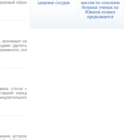
здоровье сосудов
миссия по спасению
здоровый образ
больных ученых на
Южном полюсе
продолжается
, возникают на
одимо уделять
 применять эти
вана статья с
ставшей перед
 недлительного
чению, которое