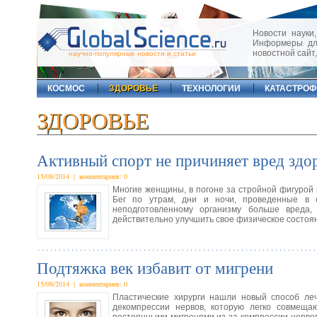
Новости науки,
Информеры для
новостной сайт
научно-популярные новости и статьи
КОСМОС
ЗДОРОВЬЕ
ТЕХНОЛОГИИ
КАТАСТРО
ЗДОРОВЬЕ
Активный спорт не причиняет вред здо
15/08/2014 | комментариев: 0
Многие женщины, в погоне за стройной фигурой
Бег по утрам, дни и ночи, проведенные в с
неподготовленному организму больше вреда,
действительно улучшить свое физическое состоя
Подтяжка век избавит от мигрени
15/08/2014 | комментариев: 0
Пластические хирурги нашли новый способ леч
декомпрессии нервов, которую легко совмещаю