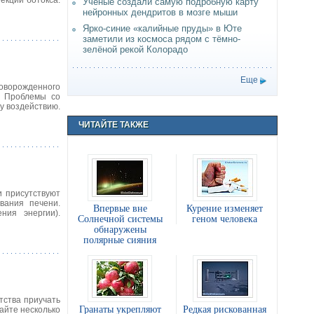
екций ботокса.
Учёные создали самую подробную карту
нейронных дендритов в мозге мыши
Ярко-синие «калийные пруды» в Юте
заметили из космоса рядом с тёмно-
зелёной рекой Колорадо
Еще
новорожденного
. Проблемы со
у воздействию.
ЧИТАЙТЕ ТАКЖЕ
и присутствуют
вания печени.
Впервые вне
Курение изменяет
ния энергии).
Солнечной системы
геном человека
обнаружены
полярные сияния
тства приучать
Гранаты укрепляют
Редкая рискованная
айте несколько