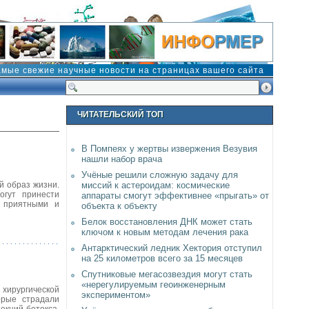
амые свежие научные новости на страницах вашего сайта
ЧИТАТЕЛЬСКИЙ ТОП
В Помпеях у жертвы извержения Везувия
нашли набор врача
Учёные решили сложную задачу для
й образ жизни.
миссий к астероидам: космические
огут принести
аппараты смогут эффективнее «прыгать» от
и приятными и
объекта к объекту
Белок восстановления ДНК может стать
ключом к новым методам лечения рака
Антарктический ледник Хектория отступил
на 25 километров всего за 15 месяцев
Спутниковые мегасозвездия могут стать
«нерегулируемым геоинженерным
хирургической
экспериментом»
орые страдали