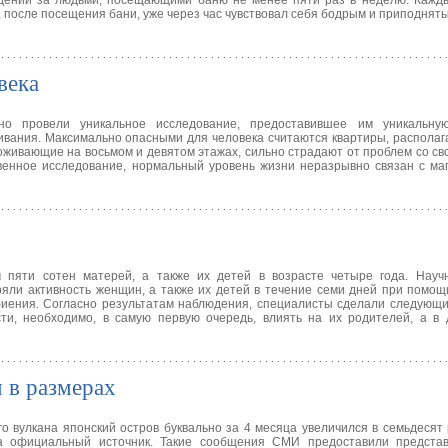
дении за людьми, посещающими баню не менее пяти раз в неделю. Кажды
 после посещения бани, уже через час чувствовал себя бодрым и приподнят
века
о провели уникальное исследование, предоставившее им уникальну
живания. Максимально опасными для человека считаются квартиры, распол
роживающие на восьмом и девятом этажах, сильно страдают от проблем со св
венное исследование, нормальный уровень жизни неразрывно связан с ма
пяти сотен матерей, а также их детей в возрасте четыре года. Науч
яли активность женщин, а также их детей в течение семи дней при помо
биения. Согласно результатам наблюдения, специалисты сделали следующи
сти, необходимо, в самую первую очередь, влиять на их родителей, а в
 в размерах
о вулкана японский остров буквально за 4 месяца увеличился в семьдесят
а официальный источник. Такие сообщения СМИ предоставили предста