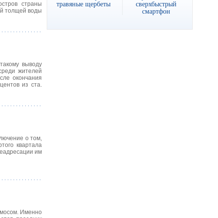
травяные щербеты
сверхбыстрый
остров страны
смартфон
ой толщей воды
 такому выводу
среди жителей
сле окончания
центов из ста.
лючение о том,
ртого квартала
реадресации им
омосом. Именно