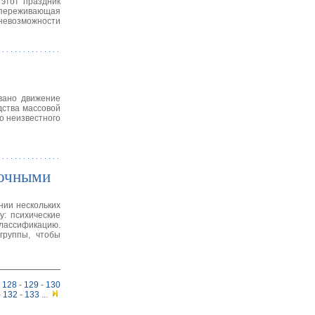
этот праздник
о переживающая
невозможности
вано движение
дства массовой
о неизвестного
бочными
нии нескольких
: психические
классификацию.
группы, чтобы
128
-
129
-
130
-
132
-
133
...