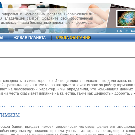
 здоровья и космоса на портале GlobalScience.ru.
 владельцев сайтов. Создайте свой собственный
, используя наши бесплатные новостные информеры.
только с
ФЫ
ЖИВАЯ ПЛАНЕТА
СРЕДА ОБИТАНИЯ
 совершать, а лишь хорошие. И специалисты полагают, что дело здесь не в
й с разными вариантами генов, которые отвечаю строго за работу гормонов 
лияет на человеческий характер. «Мы определили, что комбинация данных 
изни места оказывает влияние на качества, такие как щедрость и доброта. Л
тимизм
сской баней, придает некоей уверенности человеку, делая его эмоциона
еобычному выводу недавно пришли ученые из страны восходящего солн