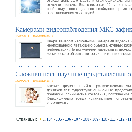
отсюда день 21-е марта и стал официальным 
отмечает девочка Яна в возрасте 12-ти лет, к
свой недуг, посвящая все свободное время с
восстановления этих людей
Камерами видеонаблюдения МКС зафи
23/03/2014 | комментариев: 0
Вчера вечером несколькими камерами видеона
неопознанного летающего объекта крупных разм
информации. На полученном камерами видео-роли
космического объекта, который длительное время
Сложившиеся научные представления о
23/03/2014 | комментариев: 0
Касаясь представлений о структуре психики, мы
десятков лет существуют ошибочные представл
процессы, психические состояния, психические 
Классификация всегда устанавливает определ
упорядочить
Страницы:
...
104
-
105
-
106
-
107
-
108
-
109
-
110
-
111
-
112
-
11