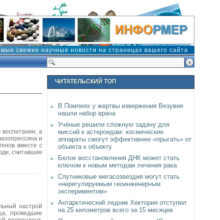
амые свежие научные новости на страницах вашего сайта
ЧИТАТЕЛЬСКИЙ ТОП
В Помпеях у жертвы извержения Везувия
нашли набор врача
Учёные решили сложную задачу для
 воспитании, а
миссий к астероидам: космические
вазопрессина и
аппараты смогут эффективнее «прыгать» от
генов вместе с
объекта к объекту
юди, считавшие
Белок восстановления ДНК может стать
ключом к новым методам лечения рака
Спутниковые мегасозвездия могут стать
«нерегулируемым геоинженерным
экспериментом»
Антарктический ледник Хектория отступил
льный настрой
на 25 километров всего за 15 месяцев
ца, проведшие