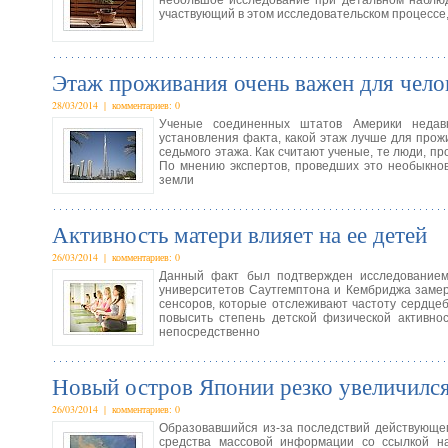
небольшое исследование при детальном наблю
участвующий в этом исследовательском процессе,
Этаж проживания очень важен для чело
28/03/2014 | комментариев: 0
Ученые соединенных штатов Америки недавн
установления факта, какой этаж лучше для про
седьмого этажа. Как считают ученые, те люди, п
По мнению экспертов, проведших это необыкно
земли
Активность матери влияет на ее детей
26/03/2014 | комментариев: 0
Данный факт был подтвержден исследованием 
университетов Саутгемптона и Кембриджа замер
сенсоров, которые отслеживают частоту сердце
повысить степень детской физической активно
непосредственно
Новый остров Японии резко увеличился
26/03/2014 | комментариев: 0
Образовавшийся из-за последствий действующег
средства массовой информации со ссылкой н