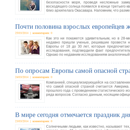
безопасности моря, проведя несложные заме
восходящего солнца появился в конце третьего к
близ архипелага Окасавара. Напомним, что разме
Почти половина взрослых европейцев ж
25/03/2014 | комментариев: 0
Как это ни покажется удивительным, но в 28-м
недавно пришли ученые, решившие провести н
Европы от 18 до 30 лет, которые предпочитаю
исследования, подтвердили факт предпочтител
Однако по недавним исследованиям аналогичный
По опросам Европы самой опасной стр
24/03/2014 | комментариев: 0
Компанией, специализирующейся на составлении м
что самой опасной страной считается Америка.
прошлого года с проведением статистического и
ряда вопросов. Согласно данным, носящим офиц
В мире сегодня отмечается праздник дн
23/03/2014 | комментариев: 0
Солнечными людьми, как известно, называют тех,