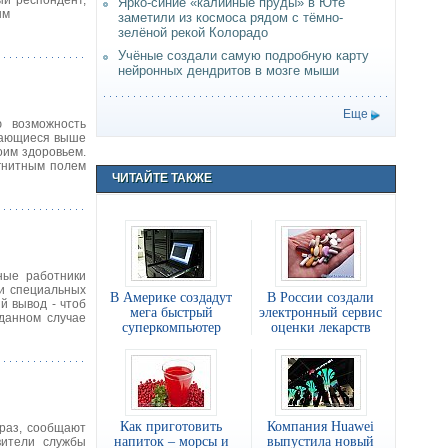
й респондент,
Ярко-синие «калийные пруды» в Юте
ым
заметили из космоса рядом с тёмно-
зелёной рекой Колорадо
Учёные создали самую подробную карту
нейронных дендритов в мозге мыши
Еще
ю возможность
агающиеся выше
оим здоровьем.
гнитным полем
ЧИТАЙТЕ ТАКЖЕ
ные работники
щи специальных
В Америке создадут
В России создали
й вывод - чтоб
мега быстрый
электронный сервис
 данном случае
суперкомпьютер
оценки лекарств
Как приготовить
Компания Huawei
 раз, сообщают
напиток – морсы и
выпустила новый
вители службы