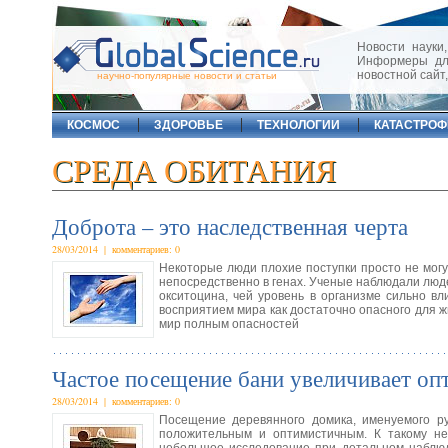
Новости науки,
Информеры для
новостной сайт
научно-популярные новости и статьи
КОСМОС
ЗДОРОВЬЕ
ТЕХНОЛОГИИ
КАТАСТРО
СРЕДА ОБИТАНИЯ
Доброта – это наследственная черта
28/03/2014 | комментариев: 0
Некоторые люди плохие поступки просто не могут
непосредственно в генах. Ученые наблюдали люде
окситоцина, чей уровень в организме сильно в
восприятием мира как достаточно опасного для ж
мир полным опасностей
Частое посещение бани увеличивает оп
28/03/2014 | комментариев: 0
Посещение деревянного домика, именуемого ру
положительным и оптимистичным. К такому н