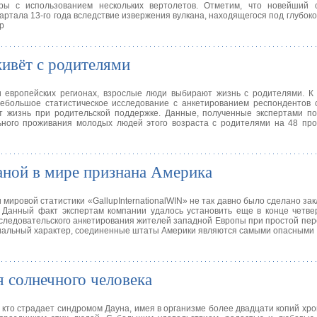
ры с использованием нескольких вертолетов. Отметим, что новейший 
вартала 13-го года вследствие извержения вулкана, находящегося под глубок
р
ивёт с родителями
и европейских регионах, взрослые люди выбирают жизнь с родителями. К
ебольшое статистическое исследование с анкетированием респондентов 
т жизнь при родительской поддержке. Данные, полученные экспертами по
ьного проживания молодых людей этого возраста с родителями на 48 про
аной в мире признана Америка
ировой статистики «GallupInternationalWIN» не так давно было сделано зак
 Данный факт экспертам компании удалось установить еще в конце четве
сследовательского анкетирования жителей западной Европы при простой пе
иальный характер, соединенные штаты Америки являются самыми опасными
я солнечного человека
 кто страдает синдромом Дауна, имея в организме более двадцати копий хр