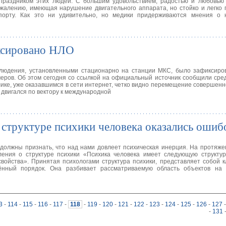
праздником этих людей. С большим удовольствием, радостью и любовью 
 сожалению, имеющая нарушение двигательного аппарата, но стойко и легк
порту. Как это ни удивительно, но медики придерживаются мнения о 
ксировано НЛО
блюдения, установленными стационарно на станции МКС, было зафиксиро
еров. Об этом сегодня со ссылкой на официальный источник сообщили сре
ке, уже оказавшимся в сети интернет, четко видно перемещение совершенн
 двигался по вектору к международной
 структуре психики человека оказались оши
 должны признать, что над нами довлеет психическая инерция. На протяже
ения о структуре психики «Психика человека имеет следующую структуру
свойства». Принятая психологами структура психики, представляет собой 
ённый порядок. Она разбивает рассматриваемую область объектов на 
3
-
114
-
115
-
116
-
117
-
118
-
119
-
120
-
121
-
122
-
123
-
124
-
125
-
126
-
127
-
-
131