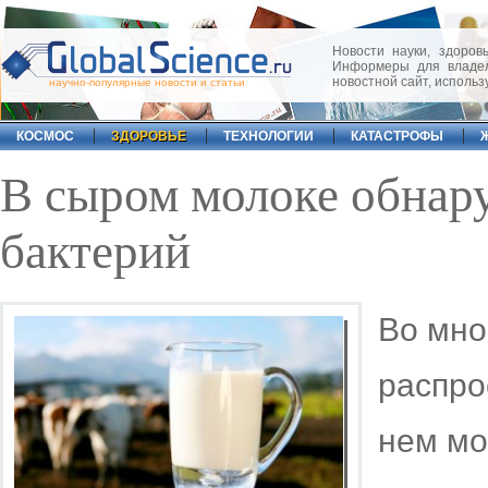
Новости науки, здоровь
Информеры для владел
новостной сайт, исполь
научно-популярные новости и статьи
КОСМОС
ЗДОРОВЬЕ
ТЕХНОЛОГИИ
КАТАСТРОФЫ
В сыром молоке обнар
бактерий
Во мно
распро
нем мо