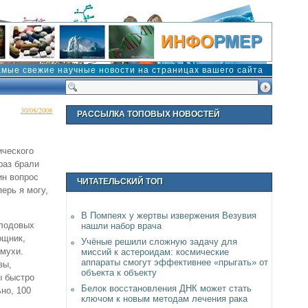
амые свежие научные новости на страницах вашего сайта
30/08/2008
РАССЫЛКА ТОПОВЫХ НОВОСТЕЙ
ического
 раз брали
ин вопрос
ЧИТАТЕЛЬСКИЙ ТОП
ерь я могу,
В Помпеях у жертвы извержения Везувия
плодовых
нашли набор врача
ощник,
Учёные решили сложную задачу для
 мухи.
миссий к астероидам: космические
аппараты смогут эффективнее «прыгать» от
зы,
объекта к объекту
ы быстро
Белок восстановления ДНК может стать
но, 100
ключом к новым методам лечения рака