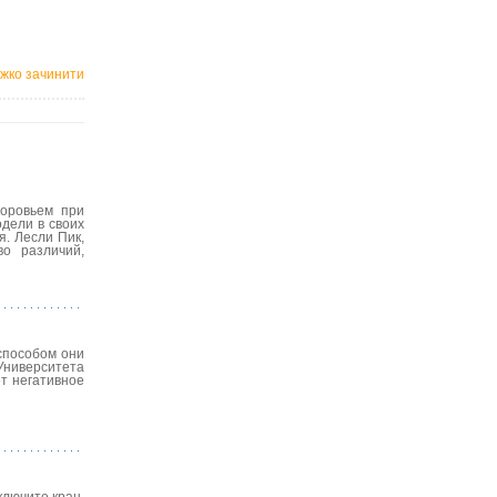
важко зачинити
доровьем при
дели в своих
. Лесли Пик,
во различий,
способом они
Университета
ет негативное
ключите кран,