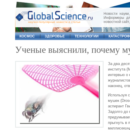
Новости науки,
Информеры для
новостной сайт
научно-популярные новости и статьи
КОСМОС
ЗДОРОВЬЕ
ТЕХНОЛОГИИ
КАТАСТРО
Ученые выяснили, почему му
За два деся
института (M
интервью о 
журналистов
наконец, отв
Используя 
мушек (Dros
аспирант Гв
Задолго до 
придумывает
прыгнуть в 
миллисекунд