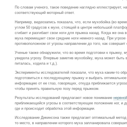
По словам ученого, такое поведение наглядно иллюстрирует, 
соответствующий моторный ответ.
Например, видеозапись показала, что, если мухобойка (во вре
углом 50 градусов к мухе, стоящей в центре небольшой платфор
сгибает и разгибает свои ноги для прыжка назад. Когда же она 
муха перемещает свои средние ноги немного назад. При угрозе 
противоположном от угрозы направлении до того, как совершит
Ученые также обнаружили, что во время подготовки к прыжку, м
увидела угрозу. Впервые заметив мухобойку, муха может быть в
питалась, ходила и т.д.).
Эксперименты исследователей показали, что муха каким-то обр
подготовиться к последующему прыжку и выбрать оптимальное 
информацию от ее глаз, говорящих, откуда приближается угроз
чтобы принять правильную позу перед прыжком.
Результаты исследований предлагают новое понимание
нервно
приближающейся угрозы в соответствующее положение ног, и дв
где и происходит обработка этой информации.
Исследование Дикинсона также предлагает оптимальный метод "
то место, в направлении которого муха запланировала соверш