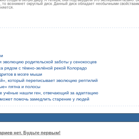
, то возникнет округлый диск. Данный диск обладает необычными свойствам
еняется.
ии
и эволюцию родительской заботы у сенокосцев
са рядом с тёмно-зелёной рекой Колорадо
дритов в мозге мыши
ой», который переписывает эволюцию рептилий
ые» пятна и полосы
ие учёные нашли ген, отвечающий за адаптацию
е может помочь замедлить старение у людей
риев нет. Будьте первым!