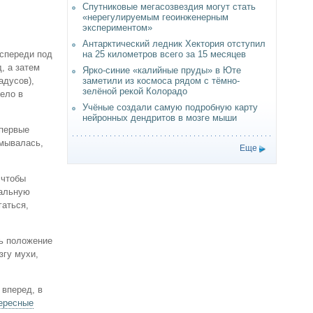
Спутниковые мегасозвездия могут стать
«нерегулируемым геоинженерным
экспериментом»
Антарктический ледник Хектория отступил
 спереди под
на 25 километров всего за 15 месяцев
, а затем
Ярко-синие «калийные пруды» в Юте
адусов),
заметили из космоса рядом с тёмно-
зелёной рекой Колорадо
тело в
Учёные создали самую подробную карту
нейронных дендритов в мозге мыши
впервые
умывалась,
Еще
 чтобы
уальную
гаться,
ть положение
згу мухи,
 вперед, в
ересные