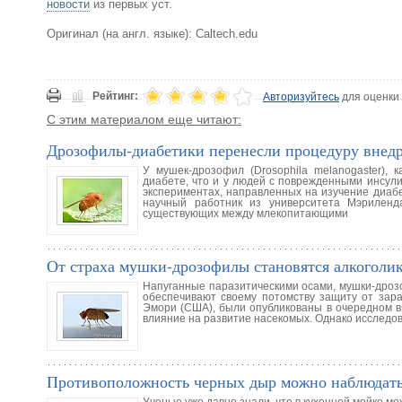
новости
из первых уст.
Оригинал (на англ. языке): Caltech.edu
Рейтинг:
Авторизуйтесь
для оценки
С этим материалом еще читают:
Дрозофилы-диабетики перенесли процедуру внедр
У мушек-дрозофил (Drosophila melanogaster),
диабете, что и у людей с поврежденными инсули
экспериментах, направленных на изучение диабе
научный работник из университета Мэриленда
существующих между млекопитающими
От страха мушки-дрозофилы становятся алкоголи
Напуганные паразитическими осами, мушки-дроз
обеспечивают своему потомству защиту от зара
Эмори (США), были опубликованы в очередном вы
влияние на развитие насекомых. Однако исследо
Противоположность черных дыр можно наблюдать
Ученые уже давно знали, что в кухонной мойке мо