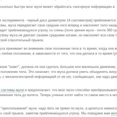
насколько быстро мозг мухи может обработать сенсорную информацию в
мя эксперимента - черный диск диаметром 14 сантиметров) приближается
мы, муха передвигает свои средние ноги вперед и наклоняет тело назад
видит приближающуюся угрозу со спины (поле зрения мухи - почти 360 гр
сбоку муха не двигает своими средними ногами, но наклоняет все свое 
 свой спасительный прыжок.
уха принимает во внимание свое положение тела в то время, когда она 
 любом положении, в зависимости от того, что она делала в то время (
азом "знает", должна ли она сделать большое или маленькое движение,
положение тела. Это означает, что муха должна уметь объединять виз
а, с механосенсорной информацией от ее ног, сообщающих, как надо дви
й системы мухи
и предполагают, что мозг мухи способен преобразовыва
ижения тела до взлета. Теперь ученые хотят найти то самое место в мо
прихлопывания" мухи: надо бить не прямо по мухе, а целиться немного
ить свой прыжок, заметив приближающуюся угрозу. Мы поведаем вам
инт