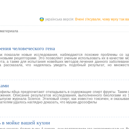
українська версія:
Вчені з'ясували, чому муху так 
 материала
ения человеческого гена
 как показали новые исследования, наблюдаются похожие проблемы со з
новыми рецепторами. Это позволяет ученым использовать их в качестве мо
та, а также для испытания новейших методов лечения данного заболевания
 рассказала, что надеялась увидеть подобный результат, но множест
ками
офилы яйца предпочитают откладывать в содержащие спирт фрукты. Таким 
жения. Описание результатов исследования, выполненного биологами из 
пуске журнала Science. Этиловый спирт, как известно токсичен, и оказыва
вателям удалось наглядно доказать, что мушки-дрозофилы
 в мойке вашей кухни
жно создать белую дыру. А теперь, они подтвердили это экспериментально. В