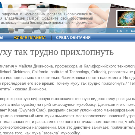
 здоровья и космоса на портале GlobalScience.ru.
 владельцев сайтов. Создайте свой собственный
, используя наши бесплатные новостные информеры.
только с
ФЫ
ЖИВАЯ ПЛАНЕТА
СРЕДА ОБИТАНИЯ
ху так трудно прихлопнуть
тилетия у Майкла Дикинсона, профессора из Калифорнийского технолог
ichael Dickinson, California Institute of Technology, Caltech), репортеры не
его исследованиях относительно биомеханики полета насекомого. Но од
 преследовал его все время: Почему муху так трудно прихлопнуть? "Теп
етить",- сказал Дикинсон.
сверхскоростную цифровую высококачественную видеосъемку реакции 
ophila melanogaster) на приближающуюся мухобойку, Дикинсон и его пом
инет Крад (Gwyneth Crad), раскрыли секрет уклончивого маневрирования
прыжка крошечный мозг мухи вычисляет местоположение нависшей угро
 план спасения, и расставляет ее ноги в оптимальном положении, чтоб
противоположном направлении. Все это действие занимает, приблизитель
 после того, как муха "засекла" мухобойку.