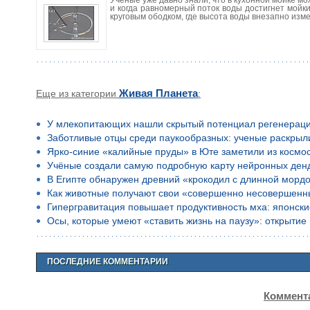
и когда равномерный поток воды достигнет мойки
круговым ободком, где высота воды внезапно изм
Еще из категории
Живая Планета
:
У млекопитающих нашли скрытый потенциал регенерац
Заботливые отцы среди паукообразных: ученые раскрыл
Ярко-синие «калийные пруды» в Юте заметили из космо
Учёные создали самую подробную карту нейронных ден
В Египте обнаружен древний «крокодил с длинной морд
Как животные получают свои «совершенно несовершенн
Гипергравитация повышает продуктивность мха: японск
Осы, которые умеют «ставить жизнь на паузу»: открыти
ПОСЛЕДНИЕ КОММЕНТАРИИ
Коммента