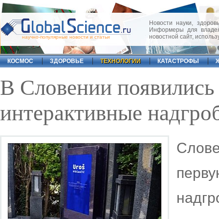
Новости науки, здоровь
Информеры для владел
новостной сайт, исполь
научно-популярные новости и статьи
КОСМОС
ЗДОРОВЬЕ
ТЕХНОЛОГИИ
КАТАСТРОФЫ
В Словении появились
интерактивные надгроб
Слов
перву
надг