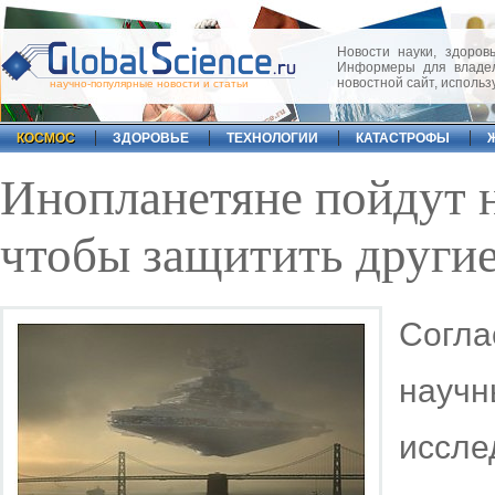
Новости науки, здоровь
Информеры для владел
новостной сайт, исполь
научно-популярные новости и статьи
КОСМОС
ЗДОРОВЬЕ
ТЕХНОЛОГИИ
КАТАСТРОФЫ
Инопланетяне пойдут н
чтобы защитить други
Согла
науч
иссл