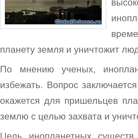
высо
инопл
врем
планету земля и уничтожит лю
По мнению ученых, иноплан
избежать. Вопрос заключается
окажется для пришельцев пла
землю с целью захвата и унич
Цель инопланетных существ,