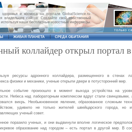
 здоровья и космоса на портале GlobalScience.ru.
 владельцев сайтов. Создайте свой собственный
, используя наши бесплатные новостные информеры.
только с
ФЫ
ЖИВАЯ ПЛАНЕТА
СРЕДА ОБИТАНИЯ
ный коллайдер открыл портал в
льзуя ресурсы адронного коллайдера, размещенного в стенах ла
екса физики и механики, ученые открыли двери в потусторонний мир.
альное событие произошло в момент выхода устройства на уров
сти. Небеса над лабораторным комплексом вдруг стали свинцовыми, 
зовался вихрь. Необыкновенное явление, образованное сложным техн
ойством, удивило не только жителей швейцарского города, но и
авляющих ученый совет.
нное поразило ученых, и они выдвинули вполне логическое предполо
ихревое образование над городом – есть портал в другой мир. В со