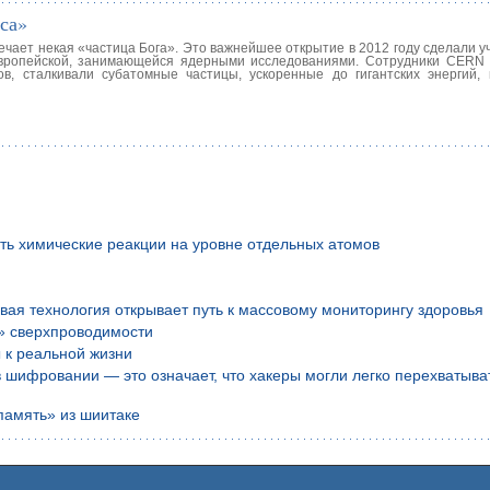
са»
ечает некая «частица Бога». Это важнейшее открытие в 2012 году сделали 
вропейской, занимающейся ядерными исследованиями. Сотрудники CERN
ов, сталкивали субатомные частицы, ускоренные до гигантских энергий,
ть химические реакции на уровне отдельных атомов
вая технология открывает путь к массовому мониторингу здоровья
» сверхпроводимости
 к реальной жизни
шифровании — это означает, что хакеры могли легко перехватыва
память» из шиитаке