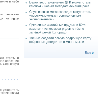
ление в небе
Белок восстановления ДНК может стать
ключом к новым методам лечения рака
Спутниковые мегасозвездия могут стать
ло вызвано
«нерегулируемым геоинженерным
чие от иных
экспериментом»
Ярко-синие «калийные пруды» в Юте
заметили из космоса рядом с тёмно-
зелёной рекой Колорадо
Учёные создали самую подробную карту
нейронных дендритов в мозге мыши
Еще
им, страхи и
шее опасение
сь. Серьезную
е ускоритель
атерию назад