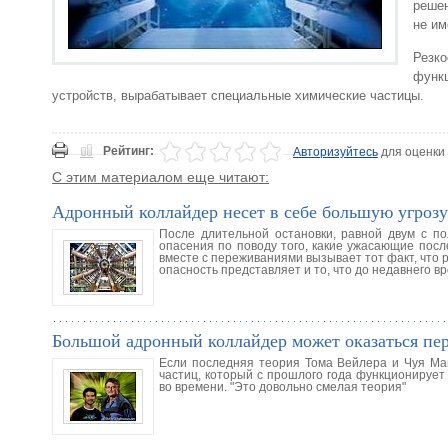
решен
не им
Резк
функ
устройств, вырабатывает специальные химические частицы.
Рейтинг:
Авторизуйтесь
для оценки
С этим материалом еще читают:
Адронный коллайдер несет в себе большую угрозу
После длительной остановки, равной двум с по
опасения по поводу того, какие ужасающие пос
вместе с переживаниями вызывает тот факт, что 
опасность представляет и то, что до недавнего в
Большой адронный коллайдер может оказаться п
Если последняя теория Тома Вейлера и Чуя Ман
частиц, который с прошлого года функционирует
во времени. "Это довольно смелая теория"