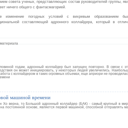
ием совета ученых, представляющих состав руководителей группы, яв
еет ничего общего с фантасмагорией.
ое изменение погодных условий с вихревым образованием бы
циональной составляющей адронного коллайдера, который в отли
 материала
ловиной годам, адронный коллайдер был запущен повторно. В связи с эт
ледствия он может инициировать, у некоторых людей увеличились. Наиболь
работа с коллайдером в таких огромных объемах, еще априори не проводила
ремени
ервой машиной времени
 Хо верна, то Большой адронный коллайдер (БАК) - самый крупный в мир
 на постоянной основе, является первой машиной, способной отправлять м