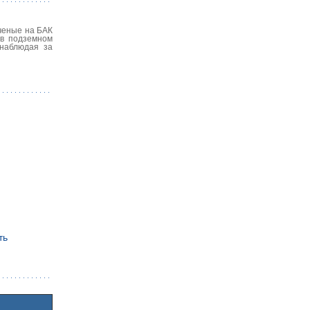
ученые на БАК
 в подземном
 наблюдая за
ть