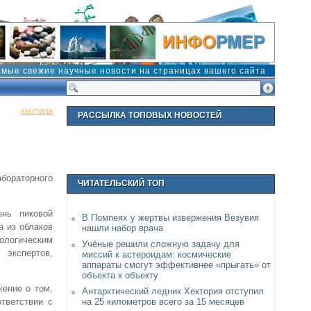
амые свежие научные новости на страницах вашего сайта
03/07/2016
РАССЫЛКА ТОПОВЫХ НОВОСТЕЙ
бораторного
ЧИТАТЕЛЬСКИЙ ТОП
ень пиковой
В Помпеях у жертвы извержения Везувия
а из облаков
нашли набор врача
ологическим
Учёные решили сложную задачу для
 экспертов,
миссий к астероидам: космические
аппараты смогут эффективнее «прыгать» от
объекта к объекту
жение о том,
Антарктический ледник Хектория отступил
на 25 километров всего за 15 месяцев
ответствии с