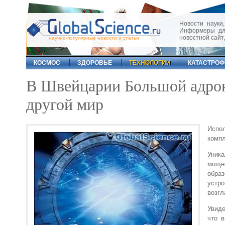
Новости науки,
Информеры для
новостной сайт
научно-популярные новости и статьи
КОСМОС
ЗДОРОВЬЕ
ТЕХНОЛОГИИ
КАТАСТРО
В Швейцарии Большой адрон
другой мир
Испо
компл
Уник
мощно
обра
устр
возгл
Увиде
что в