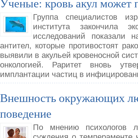
Ученые: кровь акул может п
Группа специалистов изра
института закончила эк
исследований показали н
антител, которые противостоят рак
выявили в акульей кровеносной сис
онкологией. Раритет вновь утв
имплантации частиц в инфицирован
Внешность окружающих лю
поведение
По мнению психологов л
суждения о темпераменте ч