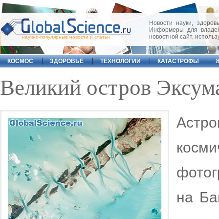
Новости науки, здоровь
Информеры для владел
новостной сайт, исполь
научно-популярные новости и статьи
КОСМОС
ЗДОРОВЬЕ
ТЕХНОЛОГИИ
КАТАСТРОФЫ
Великий остров Эксум
Астр
косм
фото
на Ба