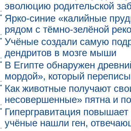
эволюцию родительской заб
Ярко-синие «калийные пруд
рядом с тёмно-зелёной рек
Учёные создали самую под
дендритов в мозге мыши
В Египте обнаружен древни
мордой», который перепис
Как животные получают св
несовершенные» пятна и п
Гипергравитация повышает 
учёные нашли ген, отвечаю