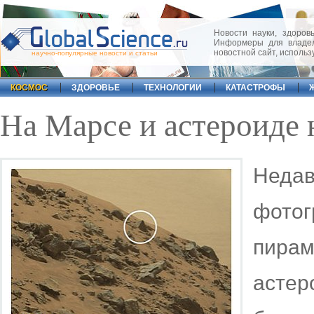
Новости науки, здоровь
Информеры для владел
новостной сайт, исполь
научно-популярные новости и статьи
КОСМОС
ЗДОРОВЬЕ
ТЕХНОЛОГИИ
КАТАСТРОФЫ
На Марсе и астероиде
Нед
фото
пира
асте