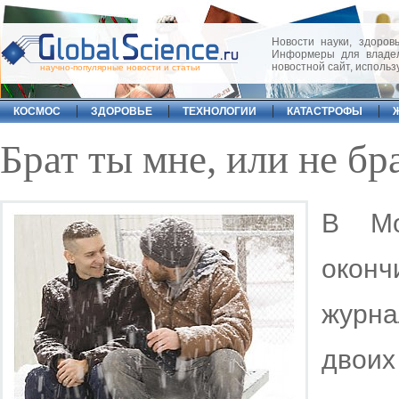
Новости науки, здоровь
Информеры для владел
новостной сайт, исполь
научно-популярные новости и статьи
КОСМОС
ЗДОРОВЬЕ
ТЕХНОЛОГИИ
КАТАСТРОФЫ
Брат ты мне, или не бр
В Мо
око
журн
двои