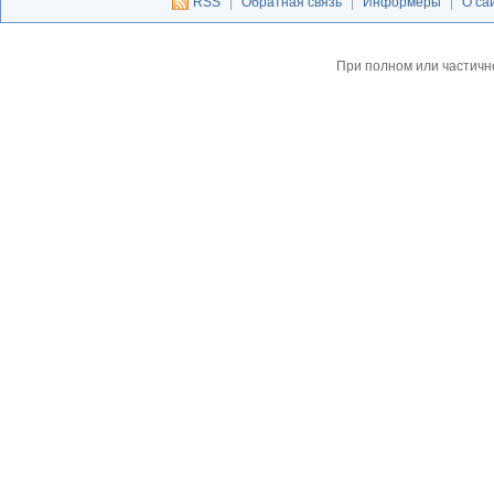
RSS
|
Обратная связь
|
Информеры
|
О са
При полном или частичн