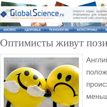
Новости науки, здоровь
Информеры для владел
новостной сайт, исполь
научно-популярные новости и статьи
КОСМОС
ЗДОРОВЬЕ
ТЕХНОЛОГИИ
КАТАСТРОФЫ
Оптимисты живут пози
Англ
поло
прои
мень