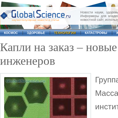
Новости науки, здоровь
Информеры для владел
новостной сайт, исполь
научно-популярные новости и статьи
КОСМОС
ЗДОРОВЬЕ
ТЕХНОЛОГИИ
КАТАСТРОФЫ
Капли на заказ – новы
инженеров
Гру
Масс
инст