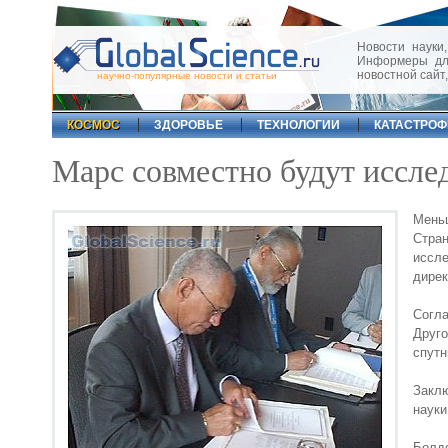
Новости науки,
Информеры для
новостной сайт
научно-популярные новости и статьи
КОСМОС
ЗДОРОВЬЕ
ТЕХНОЛОГИИ
КАТАСТРО
Марс совместно будут иссл
Меньш
Стра
иссл
дирек
Согл
Друго
спутн
Закл
науки
Болд