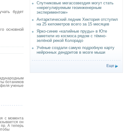
Спутниковые мегасозвездия могут стать
«нерегулируемым геоинженерным
учать будет
экспериментом»
Антарктический ледник Хектория отступил
на 25 километров всего за 15 месяцев
го основной
Ярко-синие «калийные пруды» в Юте
заметили из космоса рядом с тёмно-
зелёной рекой Колорадо
Учёные создали самую подробную карту
нейронных дендритов в мозге мыши
Еще
еждународным
ппы ботаников
тофеля ученые
ия с момента
называется он
 пр. А теперь
 чтобы