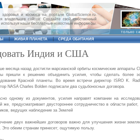
 здоровья и космоса на портале GlobalScience.ru.
 владельцев сайтов. Создайте свой собственный
, используя наши бесплатные новостные информеры.
только с
ФЫ
ЖИВАЯ ПЛАНЕТА
СРЕДА ОБИТАНИЯ
едовать Индия и США
е месяца назад достигли марсианской орбиты космические аппараты 
ны пришли к решению объединить усилия, чтобы сделать более 
едование Красной планеты. Во время встречи директор ISRO K. Radh
тор NASA Charles Bolden подписали два судьбоносных договора.
асно одному из документов, усилия направят компании на исследов
й же, предусматривает двустороннее сотрудничество в области работ
иков, ведущих наблюдение за Землей
ючение двух важнейших договоров важно для улучшения жизни землян
. Это обеим странам принесет; ощутимую пользу.
ен