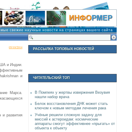
амые свежие научные новости на страницах вашего сайта
05/10/2014
РАССЫЛКА ТОПОВЫХ НОВОСТЕЙ
США и Индии.
эффективным
akrishnan и
ЧИТАТЕЛЬСКИЙ ТОП
В Помпеях у жертвы извержения Везувия
ание Марса.
нашли набор врача
, касающихся
Белок восстановления ДНК может стать
ключом к новым методам лечения рака
Учёные решили сложную задачу для
 и развития
миссий к астероидам: космические
аппараты смогут эффективнее «прыгать» от
объекта к объекту