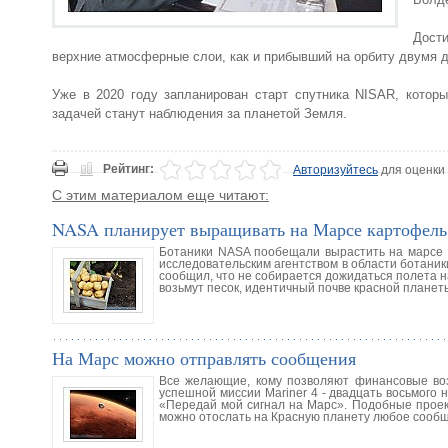
Дост
верхние атмосферные слои, как и прибывший на орбиту двумя 
Уже в 2020 году запланирован старт спутника NISAR, котор
задачей станут наблюдения за планетой Земля.
Рейтинг:
Авторизуйтесь
для оценки
С этим материалом еще читают:
NASA планирует выращивать на Марсе картофель
Ботаники NASA пообещали вырастить на марсе 
исследовательским агентством в области ботаник
сообщил, что не собирается дожидаться полета 
возьмут песок, идентичный почве красной планет
На Марс можно отправлять сообщения
Все желающие, кому позволяют финансовые воз
успешной миссии Mariner 4 - двадцать восьмого 
«Передай мой сигнал на Марс». Подобные проект
можно отослать на Красную планету любое сообщен