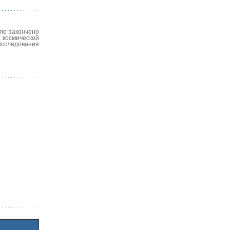
ыло закончено
 космической
исследования