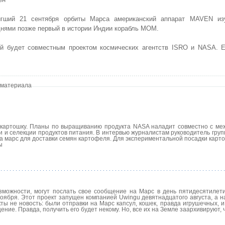
игший 21 сентября орбиты Марса американский аппарат MAVEN из
днями позже первый в истории Индии корабль MOM.
ый будет совместным проектом космических агентств ISRO и NASA. Е
 материала
картошку. Планы по выращиванию продукта NASA наладит совместно с м
и и селекции продуктов питания. В интервью журналистам руководитель гру
на марс для доставки семян картофеля. Для экспериментальной посадки кар
ы
можности, могут послать свое сообщение на Марс в день пятидесятилет
ноября. Этот проект запущен компанией Uwingu девятнадцатого августа, а 
ы не новость: были отправки на Марс капсул, кошек, правда игрушечных, и
ие. Правда, получить его будет некому. Но, все их на Земле заархивируют,