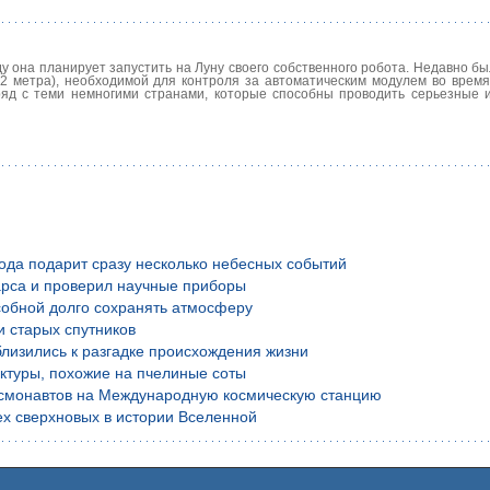
у она планирует запустить на Луну своего собственного робота. Недавно б
32 метра), необходимой для контроля за автоматическим модулем во время
ряд с теми немногими странами, которые способны проводить серьезные 
года подарит сразу несколько небесных событий
рса и проверил научные приборы
обной долго сохранять атмосферу
и старых спутников
лизились к разгадке происхождения жизни
уктуры, похожие на пчелиные соты
осмонавтов на Международную космическую станцию
х сверхновых в истории Вселенной