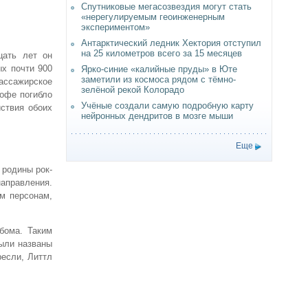
Спутниковые мегасозвездия могут стать
«нерегулируемым геоинженерным
экспериментом»
Антарктический ледник Хектория отступил
на 25 километров всего за 15 месяцев
цать лет он
ых почти 900
Ярко-синие «калийные пруды» в Юте
заметили из космоса рядом с тёмно-
ассажирское
зелёной рекой Колорадо
рофе погибло
Учёные создали самую подробную карту
ствия обоих
нейронных дендритов в мозге мыши
Еще
 родины рок-
направления.
м персонам,
бома. Таким
были названы
ресли, Литтл