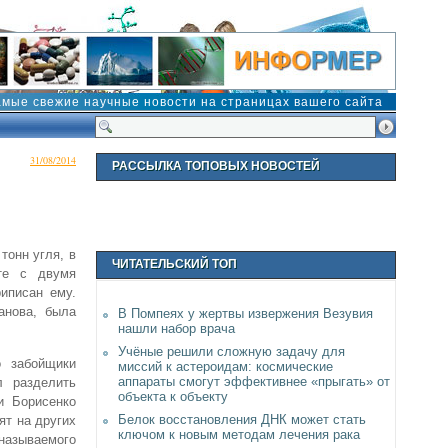
амые свежие научные новости на страницах вашего сайта
31/08/2014
РАССЫЛКА ТОПОВЫХ НОВОСТЕЙ
тонн угля, в
ЧИТАТЕЛЬСКИЙ ТОП
те с двумя
иписан ему.
анова, была
В Помпеях у жертвы извержения Везувия
нашли набор врача
Учёные решили сложную задачу для
о забойщики
миссий к астероидам: космические
аппараты смогут эффективнее «прыгать» от
л разделить
объекта к объекту
и Борисенко
Белок восстановления ДНК может стать
ят на других
ключом к новым методам лечения рака
называемого