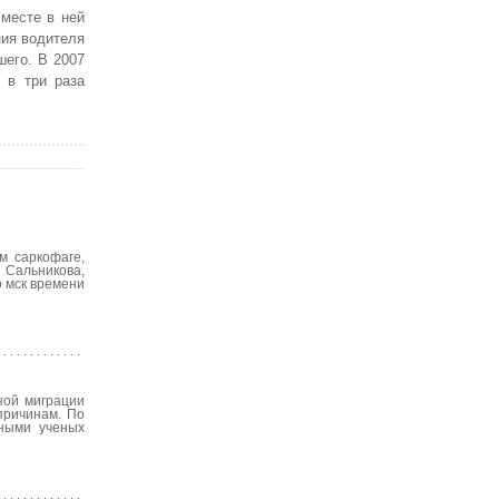
Вместе в ней
ния водителя
шего. В 2007
 в три раза
м саркофаге,
 Сальникова,
о мск времени
ной миграции
причинам. По
нными ученых