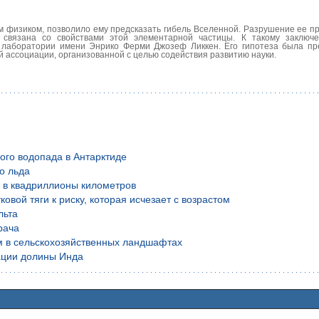
м физиком, позволило ему предсказать гибель Вселенной. Разрушение ее пр
я связана со свойствами этой элементарной частицы. К такому заклю
 лаборатории имени Энрико Ферми Джозеф Ликкен. Его гипотеза была пр
 ассоциации, организованной с целью содействия развитию науки.
ого водопада в Антарктиде
о льда
й в квадриллионы километров
вой тяги к риску, которая исчезает с возрастом
льта
рача
м в сельскохозяйственных ландшафтах
ации долины Инда