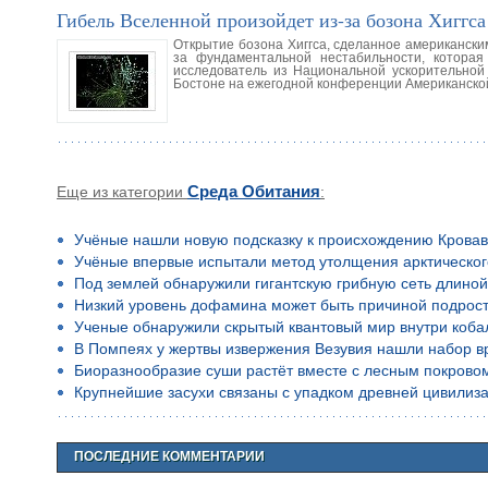
Гибель Вселенной произойдет из-за бозона Хиггса
Открытие бозона Хиггса, сделанное американски
за фундаментальной нестабильности, котора
исследователь из Национальной ускорительной
Бостоне на ежегодной конференции Американской
Еще из категории
Среда Обитания
:
Учёные нашли новую подсказку к происхождению Кровав
Учёные впервые испытали метод утолщения арктическог
Под землей обнаружили гигантскую грибную сеть длино
Низкий уровень дофамина может быть причиной подростко
Ученые обнаружили скрытый квантовый мир внутри коба
В Помпеях у жертвы извержения Везувия нашли набор в
Биоразнообразие суши растёт вместе с лесным покрово
Крупнейшие засухи связаны с упадком древней цивилиз
ПОСЛЕДНИЕ КОММЕНТАРИИ