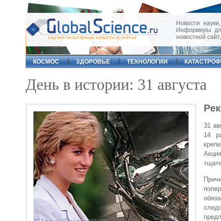
Новости науки,
Информеры для
новостной сайт
научно-популярные новости и статьи
КОСМОС
ЗДОРОВЬЕ
ТЕХНОЛОГИИ
КАТАСТРО
День в истории: 31 августа
Рек
31 ав
14 р
крепи
Акци
тщате
Прич
попе
обяз
следо
пред