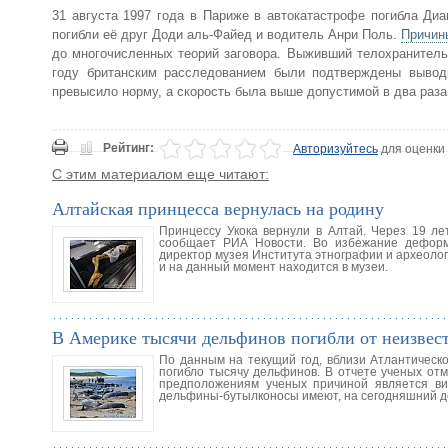
31 августа 1997 года в Париже в автокатастрофе погибла Ди
погибли её друг Доди аль-Файед и водитель Анри Поль.
Причин
до многочисленных теорий заговора. Выживший телохранитель,
году британским расследованием были подтверждены выводы
превысило норму, а скорость была выше допустимой в два раза
Рейтинг:
Авторизуйтесь
для оценки
С этим материалом еще читают:
Алтайская принцесса вернулась на родину
Принцессу Укока вернули в Алтай. Через 19 ле
сообщает РИА Новости. Во избежание деформ
директор музея Института этнографии и археолог
и на данный момент находится в музеи.
В Америке тысячи дельфинов погибли от неизвес
По данным на текущий год, вблизи Атлантическ
погибло тысячу дельфинов. В отчете ученых от
предположениям ученых причиной является ви
дельфины-бутылконосы имеют, на сегодняшний д