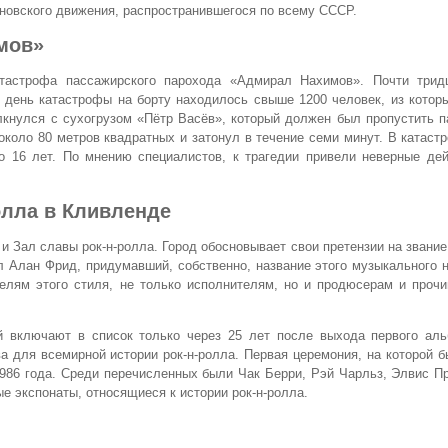
новского движения, распространившегося по всему СССР.
мов»
атастрофа пассажирского парохода «Адмирал Нахимов». Почти трид
 день катастрофы на борту находилось свыше 1200 человек, из котор
кнулся с сухогрузом «Пётр Васёв», который должен был пропустить п
около 80 метров квадратных и затонул в течение семи минут. В катаст
о 16 лет. По мнению специалистов, к трагедии привели неверные дей
олла в Кливленде
 и Зал славы рок-н-ролла. Город обосновывает свои претензии на звание
 Алан Фрид, придумавший, собственно, название этого музыкального 
лям этого стиля, не только исполнителям, но и продюсерам и прочи
й включают в список только через 25 лет после выхода первого аль
а для всемирной истории рок-н-ролла. Первая церемония, на которой 
986 года. Среди перечисленных были Чак Берри, Рэй Чарльз, Элвис П
е экспонаты, относящиеся к истории рок-н-ролла.