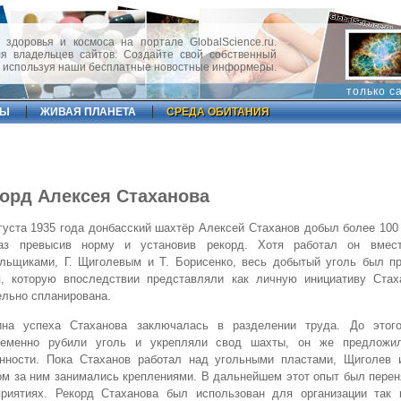
 здоровья и космоса на портале GlobalScience.ru.
 владельцев сайтов. Создайте свой собственный
, используя наши бесплатные новостные информеры.
только с
ФЫ
ЖИВАЯ ПЛАНЕТА
СРЕДА ОБИТАНИЯ
орд Алексея Стаханова
густа 1935 года донбасский шахтёр Алексей Стаханов добыл более 100 
аз превысив норму и установив рекорд. Хотя работал он вмес
льщиками, Г. Щиголевым и Т. Борисенко, весь добытый уголь был пр
я, которую впоследствии представляли как личную инициативу Стах
льно спланирована.
ина успеха Стаханова заключалась в разделении труда. До этог
ременно рубили уголь и укрепляли свод шахты, он же предложи
анности. Пока Стаханов работал над угольными пластами, Щиголев 
м за ним занимались креплениями. В дальнейшем этот опыт был перен
приятиях. Рекорд Стаханова был использован для организации так 