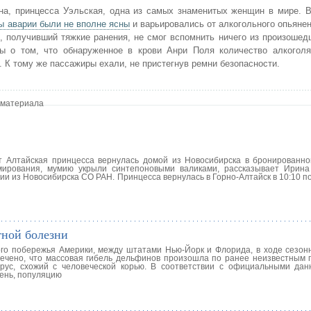
ана, принцесса Уэльская, одна из самых знаменитых женщин в мире. 
ы аварии были не вполне ясны
и варьировались от алкогольного опьяне
 получивший тяжкие ранения, не смог вспомнить ничего из произошед
 о том, что обнаруженное в крови Анри Поля количество алкоголя
. К тому же пассажиры ехали, не пристегнув ремни безопасности.
 материала
т Алтайская принцесса вернулась домой из Новосибирска в бронированно
ирования, мумию укрыли синтепоновыми валиками, рассказывает Ирина
ии из Новосибирска СО РАН. Принцесса вернулась в Горно-Алтайск в 10:10 п
тной болезни
ого побережья Америки, между штатами Нью-Йорк и Флорида, в ходе сезон
мечено, что массовая гибель дельфинов произошла по ранее неизвестным 
рус, схожий с человеческой корью. В соответствии с официальными да
ень, популяцию