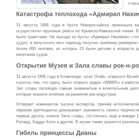
стаха
Катастрофа теплохода «Адмирал Нахи
31 августа 1986 года в бухте Новороссийска произошла к
осуществлял круизные рейсы по Крымско-Кавказской линии. В
были туристами. На выходе из бухты «Адмирал Нахимов» стол
судно, в результате чего пароход получил пробоину размером 
более 400 человек, из которых 23 были детьми в возрасте д
капитанов судов.
Открытие Музея и Зала славы рок-н-р
31 августа 1995 года в Кливленде, штат Огайо, открылся Музей
н-ролла тем, что здесь было открыто радио «WMMS» и работал
Зал славы посвящён самым знаменитым и влиятельным деяте
которые оказали влияние на развитие рок-индустрии.
Отбирает номинантов тысяча экспертов, причём исполнителе
образом претенденты доказывают значимость своего творчеств
первые десять членов Зала славы, состоялась ещё в январе 1
Ричард, Бадди Холи и другие. В музее также хранятся различны
Гибель принцессы Дианы