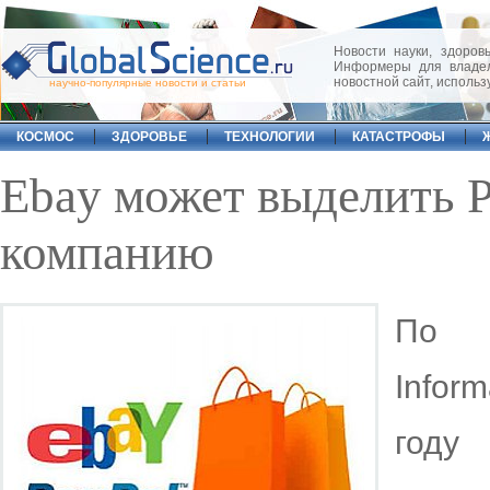
Новости науки, здоровь
Информеры для владел
новостной сайт, исполь
научно-популярные новости и статьи
КОСМОС
ЗДОРОВЬЕ
ТЕХНОЛОГИИ
КАТАСТРОФЫ
Ebay может выделить P
компанию
По 
Infor
году