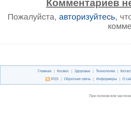
Комментариев не
Пожалуйста,
авторизуйтесь
, ч
комме
Главная
|
Космос
|
Здоровье
|
Технологии
|
Катас
RSS
|
Обратная связь
|
Информеры
|
О са
При полном или частичн