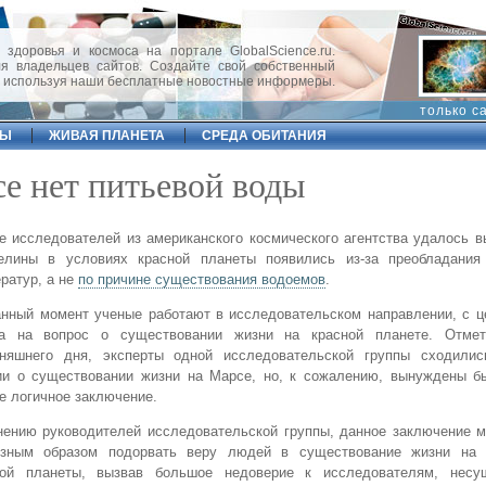
 здоровья и космоса на портале GlobalScience.ru.
 владельцев сайтов. Создайте свой собственный
, используя наши бесплатные новостные информеры.
только с
ФЫ
ЖИВАЯ ПЛАНЕТА
СРЕДА ОБИТАНИЯ
се нет питьевой воды
е исследователей из американского космического агентства удалось в
елины в условиях красной планеты появились из-за преобладания
ратур, а не
по причине существования водоемов
.
нный момент ученые работают в исследовательском направлении, с ц
та на вопрос о существовании жизни на красной планете. Отме
дняшнего дня, эксперты одной исследовательской группы сходили
ии о существовании жизни на Марсе, но, к сожалению, вынуждены б
е логичное заключение.
нению руководителей исследовательской группы, данное заключение 
езным образом подорвать веру людей в существование жизни на 
ной планеты, вызвав большое недоверие к исследователям, нес