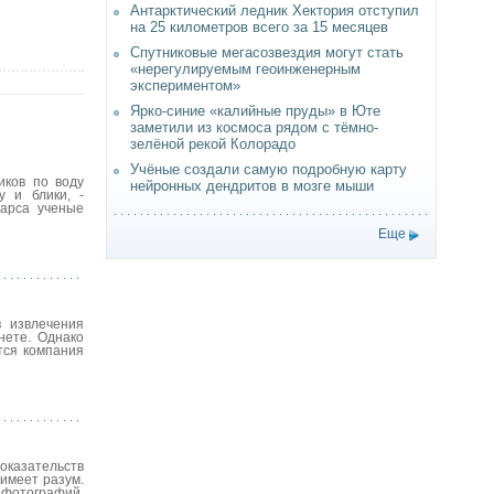
Антарктический ледник Хектория отступил
на 25 километров всего за 15 месяцев
Спутниковые мегасозвездия могут стать
«нерегулируемым геоинженерным
экспериментом»
Ярко-синие «калийные пруды» в Юте
заметили из космоса рядом с тёмно-
зелёной рекой Колорадо
Учёные создали самую подробную карту
иков по воду
нейронных дендритов в мозге мыши
 и блики, -
Марса ученые
Еще
 извлечения
нете. Однако
тся компания
оказательств
имеет разум.
 фотографий,