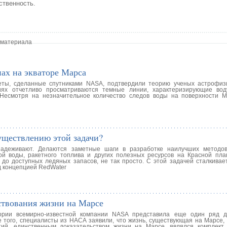
ственность.
 материала
ах на экваторе Марса
еты, сделанные спутниками NASA, подтвердили теорию ученых астрофиз
х отчетливо просматриваются темные линии, характеризирующие воду
Несмотря на незначительное количество следов воды на поверхности 
существлению этой задачи?
надеживают. Делаются заметные шаги в разработке наилучших методов
ой воды, ракетного топлива и других полезных ресурсов на Красной пла
 до доступных ледяных запасов, не так просто. С этой задачей сталкивае
д концепцией RedWater
ствования жизни на Марсе
тории всемирно-известной компании NASA представила еще один ряд д
 того, специалисты из НАСА заявили, что жизнь, существующая на Марсе, 
тий, единственным доказательством жизни на Марсе, являлся комплект