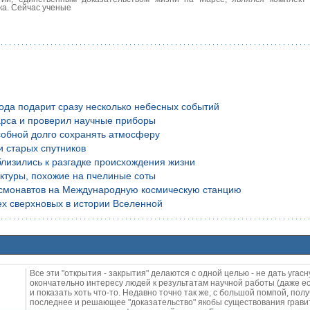
ка. Сейчас ученые
года подарит сразу несколько небесных событий
рса и проверил научные приборы
обной долго сохранять атмосферу
и старых спутников
лизились к разгадке происхождения жизни
уктуры, похожие на пчелиные соты
осмонавтов на Международную космическую станцию
х сверхновых в истории Вселенной
Все эти "открытия - закрытия" делаются с одной целью - не дать угасн
окончательно интересу людей к результатам научной работы (даже ес
и показать хоть что-то. Недавно точно так же, с большой помпой, пол
последнее и решающее "доказательство" якобы существования грав