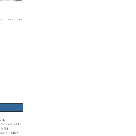
уть
ли их и нет)
учили
итационных