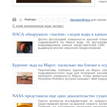
ответ
Рейтинг:
Авторизуйтесь
для оценки
С этим материалом еще читают:
НАСА обнаружило «тысячи» следов воды в каньон
Десять фотографий поверхности красной план
содержащейся на Марсе воды. На фотография
информировали ученые представителей СМИ. 
выдвинули вполне серьезное предположение
Бурение льда на Марсе: насколько мы близки к о
Перспективы глубокого бурения на Марсе об
подповерхностного льда для получения питьев
пробурить поверхность Марса, чтобы добраться
Honeybee Robotics, которая называет свой подхо
NASA представила еще одно доказательство суще
Группа экспертов исследователей из лабора
существования жизни на красной планете. Более
Отметим, на протяжение нескольких десятиле