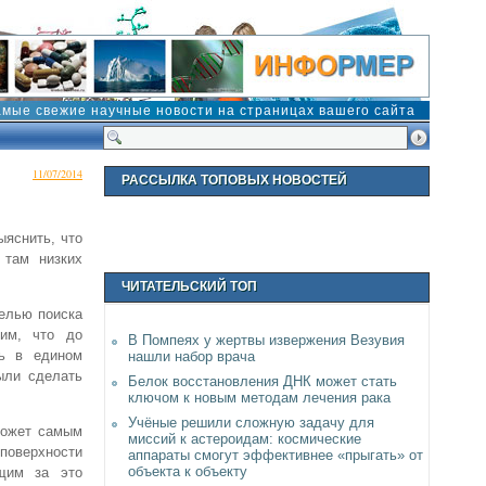
амые свежие научные новости на страницах вашего сайта
11/07/2014
РАССЫЛКА ТОПОВЫХ НОВОСТЕЙ
ыяснить, что
 там низких
ЧИТАТЕЛЬСКИЙ ТОП
елью поиска
тим, что до
В Помпеях у жертвы извержения Везувия
сь в едином
нашли набор врача
ыли сделать
Белок восстановления ДНК может стать
ключом к новым методам лечения рака
Учёные решили сложную задачу для
может самым
миссий к астероидам: космические
поверхности
аппараты смогут эффективнее «прыгать» от
объекта к объекту
ущим за это