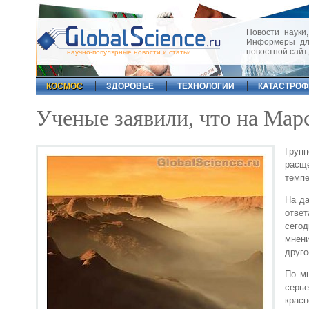
Новости науки,
Информеры для
новостной сайт
научно-популярные новости и статьи
КОСМОС
ЗДОРОВЬЕ
ТЕХНОЛОГИИ
КАТАСТРО
Ученые заявили, что на Мар
Групп
расщ
темпе
На да
отве
сего
мнен
друго
По м
серь
крас