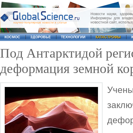
Новости науки, здоровь
Информеры для владел
новостной сайт, исполь
научно-популярные новости и статьи
КОСМОС
ЗДОРОВЬЕ
ТЕХНОЛОГИИ
КАТАСТРОФЫ
Под Антарктидой реги
деформация земной ко
Учен
закл
дефор