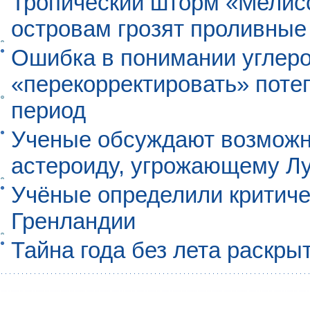
Тропический шторм «Мелисс
островам грозят проливные
Ошибка в понимании углеро
«перекорректировать» поте
период
Ученые обсуждают возможно
астероиду, угрожающему Л
Учёные определили критиче
Гренландии
Тайна года без лета раскры