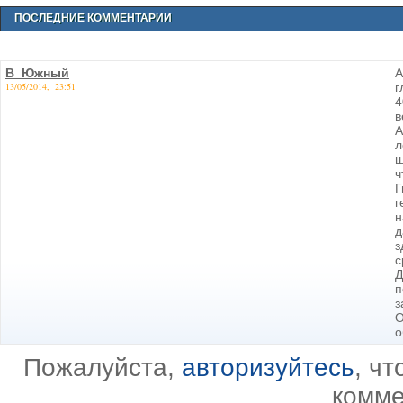
ПОСЛЕДНИЕ КОММЕНТАРИИ
В_Южный
А
13/05/2014, 23:51
г
4
в
А
л
ш
ч
Г
г
н
д
з
с
Д
п
з
О
о
Пожалуйста,
авторизуйтесь
, ч
комме