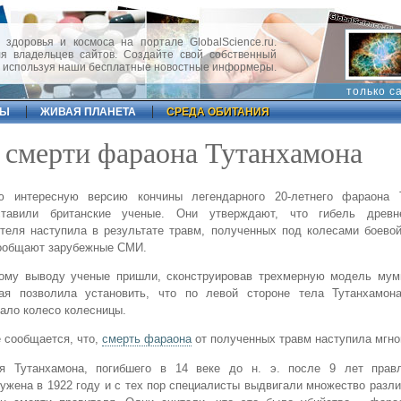
 здоровья и космоса на портале GlobalScience.ru.
 владельцев сайтов. Создайте свой собственный
, используя наши бесплатные новостные информеры.
только с
ФЫ
ЖИВАЯ ПЛАНЕТА
СРЕДА ОБИТАНИЯ
 смерти фараона Тутанхамона
ю интересную версию кончины легендарного 20-летнего фараона 
ставили британские ученые. Они утверждают, что гибель древне
теля наступила в результате травм, полученных под колесами боево
сообщают зарубежные СМИ.
кому выводу ученые пришли, сконструировав трехмерную модель мум
рая позволила установить, что по левой стороне тела Тутанхамона
ало колесо колесницы.
 сообщается, что,
смерть фараона
от полученных травм наступила мгно
я Тутанхамона, погибшего в 14 веке до н. э. после 9 лет прав
ужена в 1922 году и с тех пор специалисты выдвигали множество разл