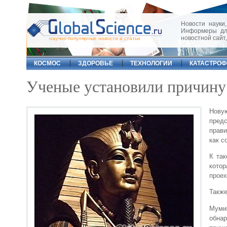
Новости науки,
Информеры для
новостной сайт
научно-популярные новости и статьи
КОСМОС
ЗДОРОВЬЕ
ТЕХНОЛОГИИ
КАТАСТРО
Ученые установили причину
Нову
пред
прави
как 
К та
кото
проех
Также
Муми
обнар