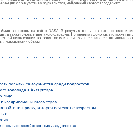
еренции с присутствием журналистов, найденный саркофаг содержит
 были выложены на сайте NASA. В результате они говорят, что нашли с
ды, а также голова египетского фараона. По мнению уфологов, это может вы
етной цивилизации, которая так или иначе была связана с египтянами. Ос
ный марсианский объект
ость попытки самоубийства среди подростков
ого водопада в Антарктиде
о льда
й в квадриллионы километров
вой тяги к риску, которая исчезает с возрастом
льта
рача
м в сельскохозяйственных ландшафтах