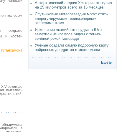
ону нанесли
Антарктический ледник Хектория отступил
на 25 километров всего за 15 месяцев
Спутниковые мегасозвездия могут стать
влен колесом
«нерегулируемым геоинженерным
экспериментом»
Ярко-синие «калийные пруды» в Юте
и – редкого
заметили из космоса рядом с тёмно-
жи и костей
зелёной рекой Колорадо
Учёные создали самую подробную карту
нейронных дендритов в мозге мыши
а Тутанхамона
Еще
 XIV веком до
рая пыталась
 десятилетий.
 обнаружена
бнаружили в
на гиксосами.