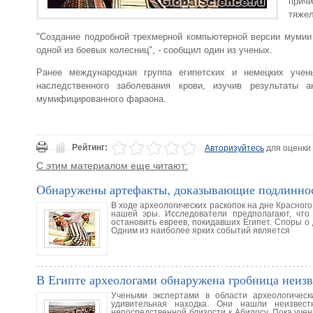
прич
тяжел
"Создание подробной трехмерной компьютерной версии мумии 
одной из боевых колесниц", - сообщил один из ученых.
Ранее международная группа египетских и немецких учен
наследственного заболевания крови, изучив результаты 
мумифицированного фараона.
Рейтинг:
Авторизуйтесь
для оценки
С этим материалом еще читают:
Обнаружены артефакты, доказывающие подлинност
В ходе археологических раскопок на дне Красног
нашей эры. Исследователи предполагают, что
остановить евреев, покидавших Египет. Споры о
Одним из наиболее ярких событий является
В Египте археологами обнаружена гробница неизв
Учеными экспертами в области археологичес
удивительная находка. Они нашли неизвест
непосредственной близости к Абидосу. Пока учен