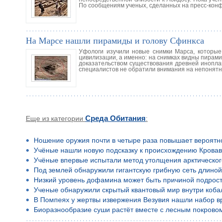
По сообщениям ученых, сделанных на пресс-конф
На Марсе нашли пирамиды и голову Сфинкса
Уфологи изучили новые снимки Марса, которые
цивилизации, а именно: на снимках видны пирами
доказательством существования древней иноплан
специалистов не обратили внимания на непонят
Еще из категории
Среда Обитания
:
Ношение оружия почти в четыре раза повышает вероятн
Учёные нашли новую подсказку к происхождению Кровав
Учёные впервые испытали метод утолщения арктическог
Под землей обнаружили гигантскую грибную сеть длино
Низкий уровень дофамина может быть причиной подростко
Ученые обнаружили скрытый квантовый мир внутри коба
В Помпеях у жертвы извержения Везувия нашли набор в
Биоразнообразие суши растёт вместе с лесным покрово