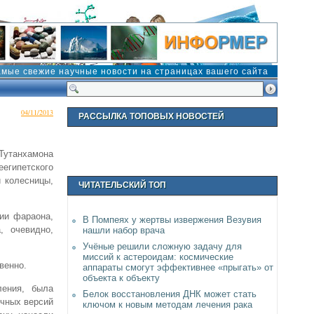
амые свежие научные новости на страницах вашего сайта
04/11/2013
РАССЫЛКА ТОПОВЫХ НОВОСТЕЙ
Тутанхамона
египетского
й колесницы,
ЧИТАТЕЛЬСКИЙ ТОП
ии фараона,
В Помпеях у жертвы извержения Везувия
, очевидно,
нашли набор врача
Учёные решили сложную задачу для
миссий к астероидам: космические
венно.
аппараты смогут эффективнее «прыгать» от
объекта к объекту
ления, была
Белок восстановления ДНК может стать
ичных версий
ключом к новым методам лечения рака