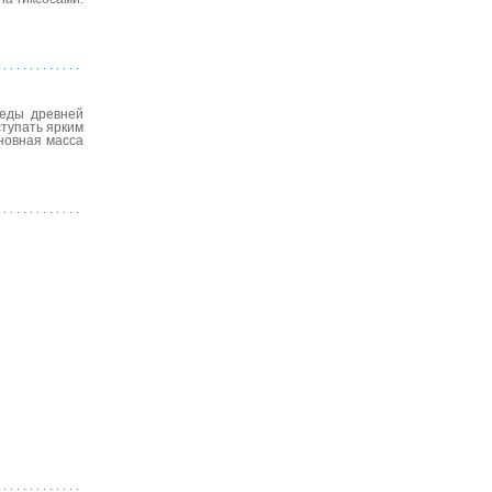
леды древней
ступать ярким
новная масса