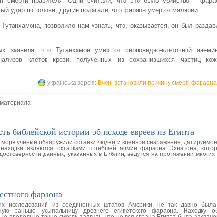
ин смерти правителя. Одни считали, что это было убийство – фара
ый удар по голове, другие полагали, что фараон умер от малярии.
Тутанхамона, позволило нам узнать, что, оказывается, он был разда
ых заявила, что Тутанхамон умер от серповидно-клеточной анеми
анализов клеток крови, полученных из сохранившихся частиц ко
українська версія:
Вчені встановили причину смерті фараон
 материала
ь библейской истории об исходе евреев из Египта
о моря ученые обнаружили останки людей и военное снаряжение, датируемое
 находки являются остатками погибшей армии фараона Эхнатона, кото
 достоверности данных, указанных в Библии, ведутся на протяжении многих
естного фараона
ких исследований из соединенных штатов Америки, не так давно была
ную раньше усыпальницу древнего египетского фараона. Находку о
ые предельно точно смогли заявить, что не вся страна Египет была захваче