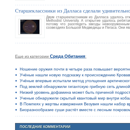
Старшеклассники из Далласа сделали удивительн
Двум старшеклассникам из Далласа удалось отк
Methodist University. А открытие удалось реб
потому что разглядеть звезды невооруженным 
созвездиях Большой Медведицы и Пегаса. Они я
Еще из категории
Среда Обитания
:
Ношение оружия почти в четыре раза повышает вероятн
Учёные нашли новую подсказку к происхождению Кровав
Учёные впервые испытали метод утолщения арктическог
Под землей обнаружили гигантскую грибную сеть длино
Низкий уровень дофамина может быть причиной подростко
Ученые обнаружили скрытый квантовый мир внутри коба
В Помпеях у жертвы извержения Везувия нашли набор в
Биоразнообразие суши растёт вместе с лесным покрово
ПОСЛЕДНИЕ КОММЕНТАРИИ