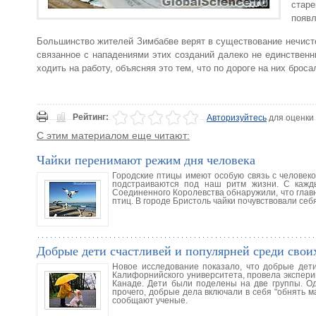
стар
появл
Большинство жителей Зимбабве верят в существование нечисто
связанное с нападениями этих созданий далеко не единственн
ходить на работу, объясняя это тем, что по дороге на них броса
Рейтинг:
Авторизуйтесь
для оценки
С этим материалом еще читают:
Чайки перенимают режим дня человека
Городские птицы имеют особую связь с человек
подстраиваются под наш ритм жизни. С кажд
Соединенного Королевства обнаружили, что глав
птиц. В городе Бристоль чайки почувствовали себ
Добрые дети счастливей и популярней среди свои
Новое исследование показало, что добрые дети
Калифорнийского университета, провела эксперим
Канаде. Дети были поделены на две группы. О
прочего, добрые дела включали в себя "обнять ма
сообщают ученые.