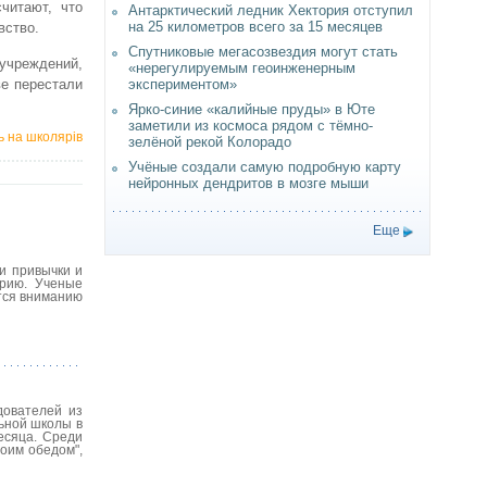
читают, что
Антарктический ледник Хектория отступил
на 25 километров всего за 15 месяцев
вство.
Спутниковые мегасозвездия могут стать
 учреждений,
«нерегулируемым геоинженерным
ве перестали
экспериментом»
Ярко-синие «калийные пруды» в Юте
заметили из космоса рядом с тёмно-
ь на школярів
зелёной рекой Колорадо
Учёные создали самую подробную карту
нейронных дендритов в мозге мыши
Еще
и привычки и
рию. Ученые
тся вниманию
дователей из
льной школы в
есяца. Среди
моим обедом",