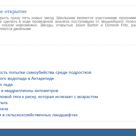
ое открытие
рыть сразу пять новых звезд. Школьники являются участниками программ
ятам сделать в ходе проведения анализа поступивших от мощнейшего телес
глазом невозможно. Звезды, открытые Jason Barton и Dominik Fritz, р
вляются двойными
ость попытки самоубийства среди подростков
ого водопада в Антарктиде
о льда
й в квадриллионы километров
вой тяги к риску, которая исчезает с возрастом
льта
рача
м в сельскохозяйственных ландшафтах