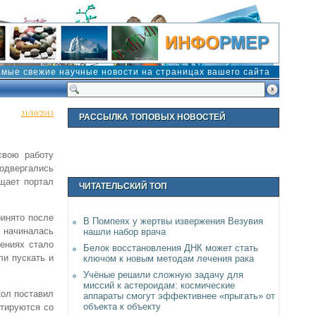
амые свежие научные новости на страницах вашего сайта
31/10/2013
РАССЫЛКА ТОПОВЫХ НОВОСТЕЙ
свою работу
подвергались
бщает портал
ЧИТАТЕЛЬСКИЙ ТОП
ринято после
В Помпеях у жертвы извержения Везувия
 начиналась
нашли набор врача
ениях стало
Белок восстановления ДНК может стать
ли пускать и
ключом к новым методам лечения рака
Учёные решили сложную задачу для
миссий к астероидам: космические
кол поставил
аппараты смогут эффективнее «прыгать» от
объекта к объекту
ьтируются со