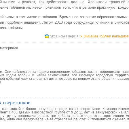
ейшинами и решают, как действовать дальше. Хранители традиций с
ение гоблинов является признаком того, что в регионе практикуют колдо
й силы, в том числе в гоблинов. Временное закрытие образовательных
ый подобный инцидент. Летом 2013 года сотрудницы клиники в Зимбаб
лись гоблины.
українська версія:
У Зімбабве гобліни нападают
 материала
ом. Они наблюдают за нашим поведением, образом жизни, перенимают наш
ым годом вороны и чайки захватывают все большую городскую террито
ной добычей чаек становятся дети, которые на первом этапе общения радую
я
х сверстников
 счастливей и более популярны среди своих сверстников. Команда иссле
ент с 400 детьми в возрастной группе от 9 до 11 лет из ванкуверской нача
дну группу попросили делать три добрых дела в неделю на протяжении м
му, когда она переживала из-за стресса на работе" и "поделиться с кем-то 