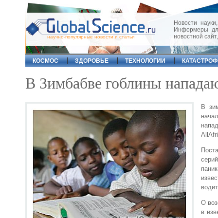
Новости науки,
Информеры для
новостной сайт
научно-популярные новости и статьи
КОСМОС
ЗДОРОВЬЕ
ТЕХНОЛОГИИ
КАТАСТРО
В Зимбабве гоблины напада
В зи
начал
напад
AllAf
Поста
сери
паник
извес
водит
О воз
в изв