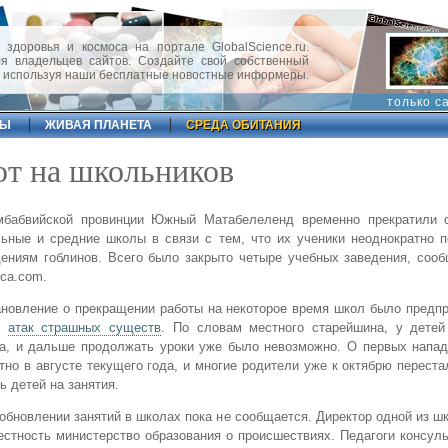
 здоровья и космоса на портале GlobalScience.ru.
 владельцев сайтов. Создайте свой собственный
, используя наши бесплатные новостные информеры.
только с
ФЫ
ЖИВАЯ ПЛАНЕТА
СРЕДА ОБИТАНИЯ
ют на школьников
мбабвийской провинции Южный Матабелеленд временно прекратили 
ьные и средние школы в связи с тем, что их ученики неоднократно 
ениям гоблинов. Всего было закрыто четыре учебных заведения, соо
rica.com.
новление о прекращении работы на некоторое время школ было предп
й
атак страшных существ
. По словам местного старейшина, у детей
а, и дальше продолжать уроки уже было невозможно. О первых напад
тно в августе текущего года, и многие родители уже к октябрю переста
ь детей на занятия.
обновлении занятий в школах пока не сообщается. Директор одной из ш
естность министерство образования о происшествиях. Педагоги консул