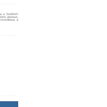
ы a Southern
копа данных,
асположены в