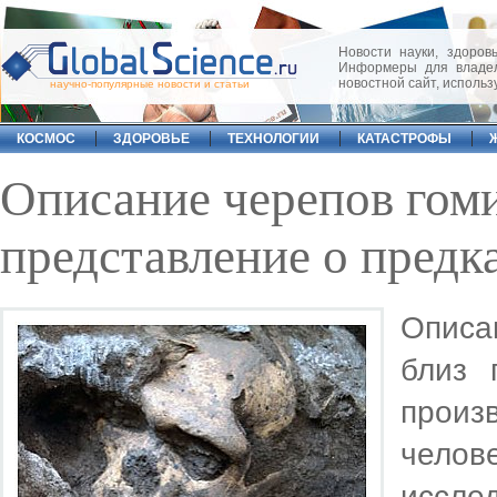
Новости науки, здоровь
Информеры для владел
новостной сайт, исполь
научно-популярные новости и статьи
КОСМОС
ЗДОРОВЬЕ
ТЕХНОЛОГИИ
КАТАСТРОФЫ
Описание черепов гом
представление о предк
Описа
близ 
произ
чело
иссле