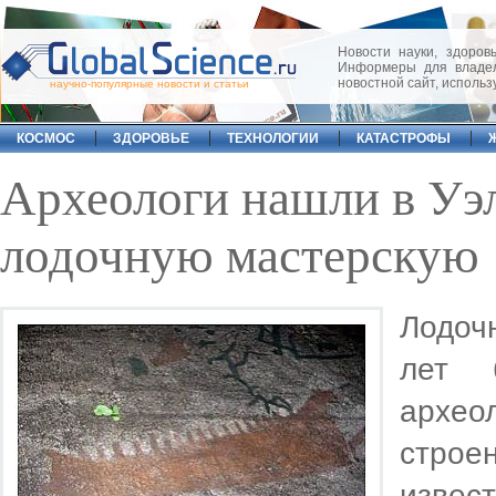
Новости науки, здоровь
Информеры для владел
новостной сайт, исполь
научно-популярные новости и статьи
КОСМОС
ЗДОРОВЬЕ
ТЕХНОЛОГИИ
КАТАСТРОФЫ
Археологи нашли в Уэ
лодочную мастерскую
Лодоч
лет 
архе
строе
изве