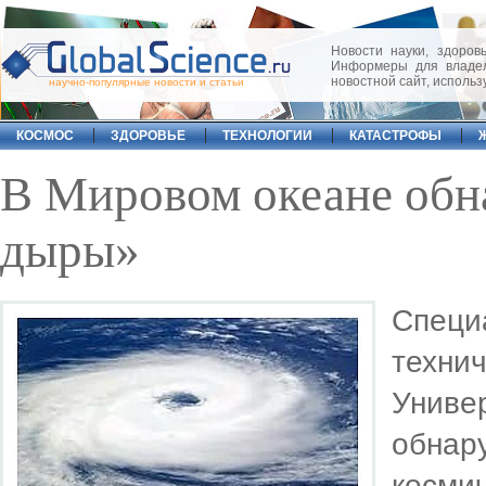
Новости науки, здоровь
Информеры для владел
новостной сайт, исполь
научно-популярные новости и статьи
КОСМОС
ЗДОРОВЬЕ
ТЕХНОЛОГИИ
КАТАСТРОФЫ
В Мировом океане об
дыры»
Специ
техни
Униве
обнар
косми