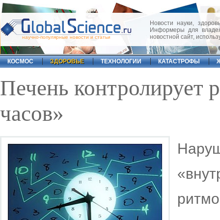
Новости науки, здоровь
Информеры для владел
новостной сайт, исполь
научно-популярные новости и статьи
КОСМОС
ЗДОРОВЬЕ
ТЕХНОЛОГИИ
КАТАСТРОФЫ
Печень контролирует 
часов»
Наруш
«вну
ритмо