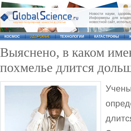
Новости науки, здоровь
Информеры для владел
новостной сайт, исполь
научно-популярные новости и статьи
КОСМОС
ЗДОРОВЬЕ
ТЕХНОЛОГИИ
КАТАСТРОФЫ
Выяснено, в каком име
похмелье длится дольш
Учен
опред
длит