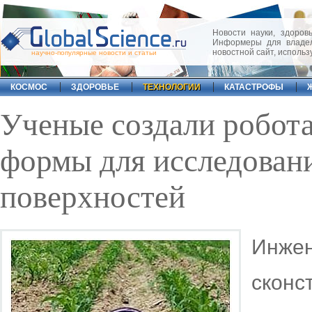
Новости науки, здоровь
Информеры для владел
новостной сайт, исполь
научно-популярные новости и статьи
КОСМОС
ЗДОРОВЬЕ
ТЕХНОЛОГИИ
КАТАСТРОФЫ
Ученые создали робот
формы для исследован
поверхностей
Ин
скон