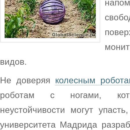
напо
свобо
пове
мони
видов.
Не доверяя
колесным робота
роботам с ногами, кот
неустойчивости могут упасть
университета Мадрида разраб