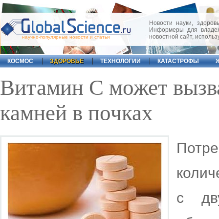
Новости науки, здоровь
Информеры для владел
новостной сайт, исполь
научно-популярные новости и статьи
КОСМОС
ЗДОРОВЬЕ
ТЕХНОЛОГИИ
КАТАСТРОФЫ
Витамин С может вызв
камней в почках
Потр
колич
с дв