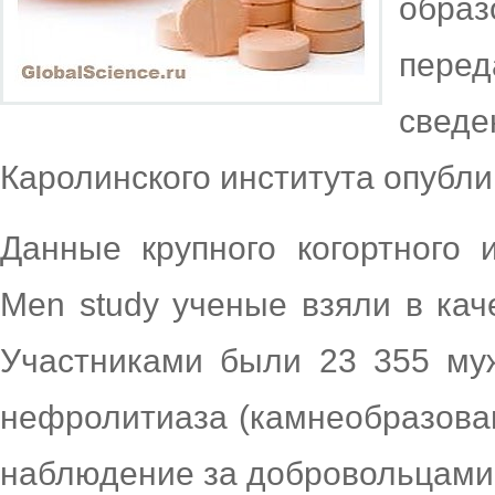
обра
пере
све
Каролинского института опублик
Данные крупного когортного 
Men study ученые взяли в кач
Участниками были 23 355 му
нефролитиаза (камнеобразован
наблюдение за добровольцами 