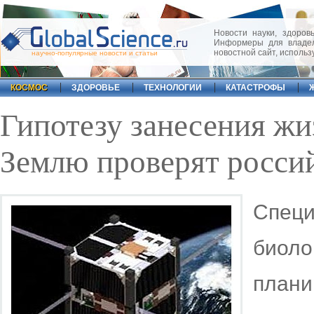
Новости науки, здоровь
Информеры для владел
новостной сайт, исполь
научно-популярные новости и статьи
КОСМОС
ЗДОРОВЬЕ
ТЕХНОЛОГИИ
КАТАСТРОФЫ
Гипотезу занесения жи
Землю проверят росси
Спец
биол
плани