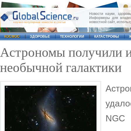
Новости науки, здоровь
Информеры для владел
новостной сайт, исполь
научно-популярные новости и статьи
КОСМОС
ЗДОРОВЬЕ
ТЕХНОЛОГИИ
КАТАСТРОФЫ
Астрономы получили 
необычной галактики
Астро
удало
NGC 