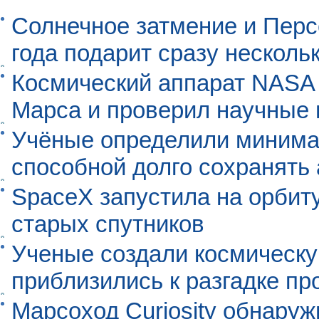
Солнечное затмение и Перс
года подарит сразу нескол
Космический аппарат NASA
Марса и проверил научные
Учёные определили минима
способной долго сохранять
SpaceX запустила на орбит
старых спутников
Ученые создали космическу
приблизились к разгадке п
Марсоход Curiosity обнару