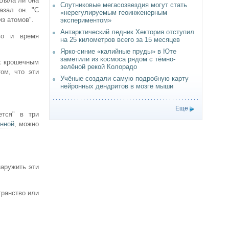
 Была ли она
Спутниковые мегасозвездия могут стать
азал он. "С
«нерегулируемым геоинженерным
з атомов".
экспериментом»
Антарктический ледник Хектория отступил
во и время
на 25 километров всего за 15 месяцев
Ярко-синие «калийные пруды» в Юте
заметили из космоса рядом с тёмно-
ых крошечным
зелёной рекой Колорадо
ом, что эти
Учёные создали самую подробную карту
нейронных дендритов в мозге мыши
Еще
ется" в три
нной
, можно
наружить эти
транство или