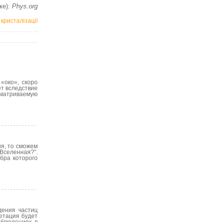
ке):
Phys.org
кристалізації
«око», скоро
т вследствие
сматриваемую
ия, то сможем
Вселенная?".
бра которого
дения частиц
ретация будет
аблюдениях в