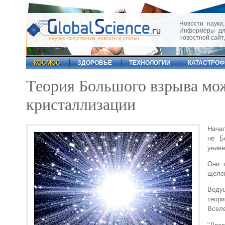
Новости науки,
Информеры для
новостной сайт
научно-популярные новости и статьи
КОСМОС
ЗДОРОВЬЕ
ТЕХНОЛОГИИ
КАТАСТРО
Теория Большого взрыва мо
кристаллизации
Начал
не Б
униве
Они 
щелей
Веду
теор
Вселе