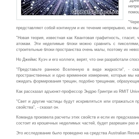
"Древ
непр
помощ
"Чер
представляют собой континуум и их течение непрерывно, но мы
"Новая теория, известная как Квантовая графитность, гласит
атомам. Эти неделимые блоки можно сравнить с пикселями,
строительные блоки пространства очень малы, поэтому их нев
Но Джеймс Куэч и его коллеги, верят, что они разработали спо
"Представьте раннюю Вселенную в виде жидкости", - ска
пространственных и одно временное измерение, которые мы на
ожидать формирования трещин, подобно трещинам, образующим
Как рассказал адъюнкт-профессор Эндрю Гринтри из RMIT Unive
"Свет и другие частицы будут искривляться или отражаться п
свойства", - сказал он.
Команда произвела расчеты этих свойств и если их предсказан
состоит из крошечных неделимых частей, будет разрешен раз и 
Это исследование было проведено на средства Australian Resear