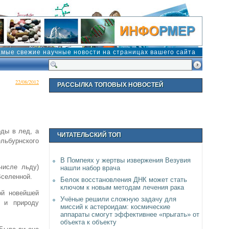
амые свежие научные новости на страницах вашего сайта
22/08/2012
РАССЫЛКА ТОПОВЫХ НОВОСТЕЙ
ды в лед, а
ЧИТАТЕЛЬСКИЙ ТОП
льбурнского
В Помпеях у жертвы извержения Везувия
числе льду)
нашли набор врача
Вселенной.
Белок восстановления ДНК может стать
ключом к новым методам лечения рака
ой новейшей
Учёные решили сложную задачу для
е и природу
миссий к астероидам: космические
аппараты смогут эффективнее «прыгать» от
объекта к объекту