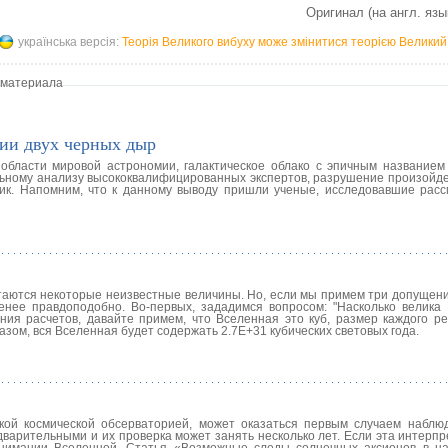
Оригинал (на англ. язы
українська версія:
Теорія Великого вибуху може змінитися теорією Великий 
 материала
ии двух черных дыр
области мировой астрономии, галактическое облако с эпичным названием 
льному анализу высококвалифицированных экспертов, разрушение произойде
ктик. Напомним, что к данному выводу пришли ученые, исследовавшие рас
остаются некоторые неизвестные величины. Но, если мы примем три допущен
менее правдоподобно. Во-первых, зададимся вопросом: "Насколько велика 
ния расчетов, давайте примем, что Вселенная это куб, размер каждого ре
азом, вся Вселенная будет содержать 2.7E+31 кубических световых года.
ой космической обсерваторией, может оказаться первым случаем наблю
дварительными и их проверка может занять несколько лет. Если эта интерп
онимании Вселенной. Статья «Возможные следы солнечных аксионов в н