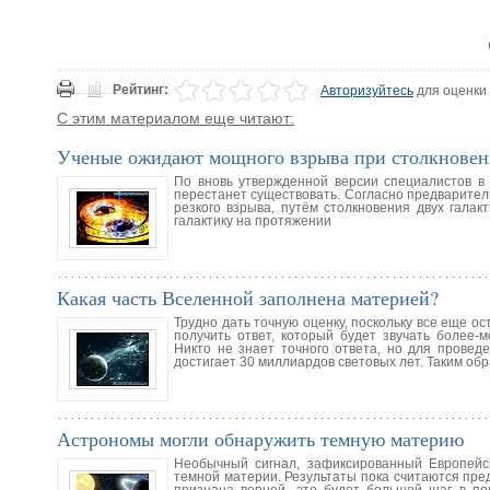
Рейтинг:
Авторизуйтесь
для оценки
С этим материалом еще читают:
Ученые ожидают мощного взрыва при столкновен
По вновь утвержденной версии специалистов в 
перестанет существовать. Согласно предварите
резкого взрыва, путём столкновения двух гала
галактику на протяжении
Какая часть Вселенной заполнена материей?
Трудно дать точную оценку, поскольку все еще 
получить ответ, который будет звучать более-
Никто не знает точного ответа, но для проведе
достигает 30 миллиардов световых лет. Таким обр
Астрономы могли обнаружить темную материю
Необычный сигнал, зафиксированный Европейск
темной материи. Результаты пока считаются пре
признана верной, это будет большой шаг в п