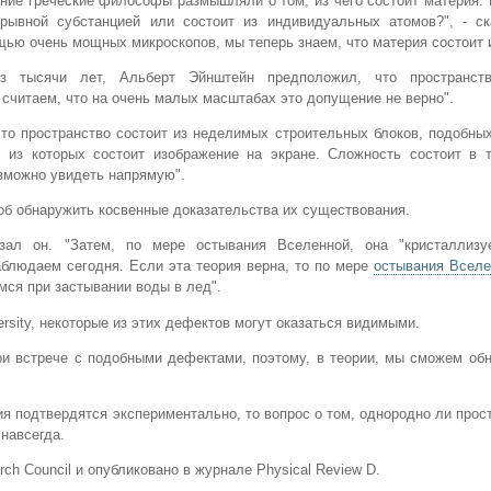
ние греческие философы размышляли о том, из чего состоит материя.
ерывной субстанцией или состоит из индивидуальных атомов?", - ск
ью очень мощных микроскопов, мы теперь знаем, что материя состоит и
ез тысячи лет, Альберт Эйнштейн предположил, что пространст
 считаем, что на очень малых масштабах это допущение не верно".
, что пространство состоит из неделимых строительных блоков, подобн
 из которых состоит изображение на экране. Сложность состоит в т
озможно увидеть напрямую".
соб обнаружить косвенные доказательства их существования.
зал он. "Затем, по мере остывания Вселенной, она "кристаллизу
блюдаем сегодня. Если эта теория верна, то по мере
остывания Вселе
ся при застывании воды в лед".
rsity, некоторые из этих дефектов могут оказаться видимыми.
ри встрече с подобными дефектами, поэтому, в теории, мы сможем об
ия подтвердятся экспериментально, то вопрос о том, однородно ли прос
навсегда.
ch Council и опубликовано в журнале Physical Review D.