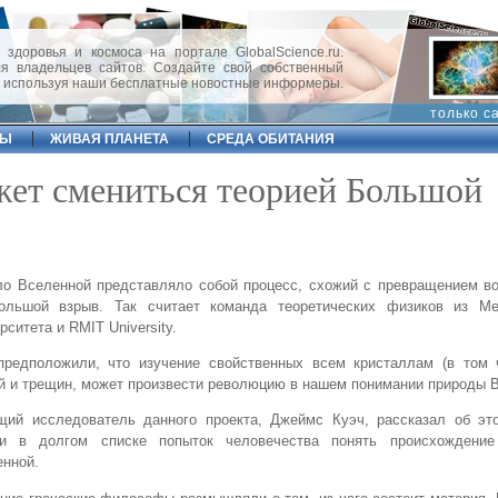
 здоровья и космоса на портале GlobalScience.ru.
 владельцев сайтов. Создайте свой собственный
, используя наши бесплатные новостные информеры.
только с
ФЫ
ЖИВАЯ ПЛАНЕТА
СРЕДА ОБИТАНИЯ
жет смениться теорией Большой
о Вселенной представляло собой процесс, схожий с превращением во
ольшой взрыв. Так считает команда теоретических физиков из Ме
рситета и RMIT University.
предположили, что изучение свойственных всем кристаллам (в том 
 и трещин, может произвести революцию в нашем понимании природы 
щий исследователь данного проекта, Джеймс Куэч, рассказал об эт
ии в долгом списке попыток человечества понять происхождени
нной.