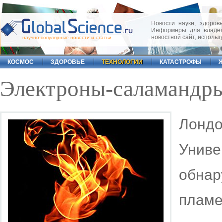
Новости науки, здоровь
Информеры для владел
новостной сайт, исполь
научно-популярные новости и статьи
КОСМОС
ЗДОРОВЬЕ
ТЕХНОЛОГИИ
КАТАСТРОФЫ
Электроны-саламандры
Лон
Уни
обнар
плам