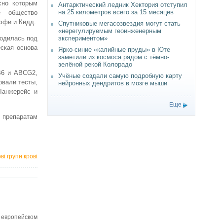
сно которым
Антарктический ледник Хектория отступил
на 25 километров всего за 15 месяцев
е общество
ффи и Кидд.
Спутниковые мегасозвездия могут стать
«нерегулируемым геоинженерным
ходилась под
экспериментом»
еская основа
Ярко-синие «калийные пруды» в Юте
заметили из космоса рядом с тёмно-
зелёной рекой Колорадо
В6 и АВСG2,
Учёные создали самую подробную карту
овали тесты,
нейронных дендритов в мозге мыши
Ланжерейс и
Еще
препаратам
ві групи крові
европейском