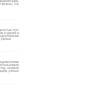
ращения рака,
й железы, это
ярностью этот
ом и удачей в
редположение
е ученые
едователями
использовали
етод назвали
льцев, ученые