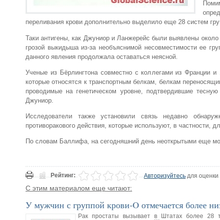
Поми
опре
переливания крови дополнительно выделило еще 28 систем груп
Таки антигены, как Джуниор и Ланжерейс были выявлены около
грозой выкидыша из-за необъяснимой несовместимости ее груп
данного явления продолжала оставаться неясной.
Ученые из Бёрлингтона совместно с коллегами из Франции и
которые относятся к транспортным белкам, белкам переносящи
проводимые на генетическом уровне, подтвердившие тесную
Джуниор.
Исследователи также установили связь недавно обнаруж
противоракового действия, которые используют, в частности, д
По словам Баллифа, на сегодняшний день неоткрытыми еще могу
Рейтинг:
Авторизуйтесь
для оценки
С этим материалом еще читают:
У мужчин с группой крови-O отмечается более ни
Рак простаты вызывает в Штатах более 28 т