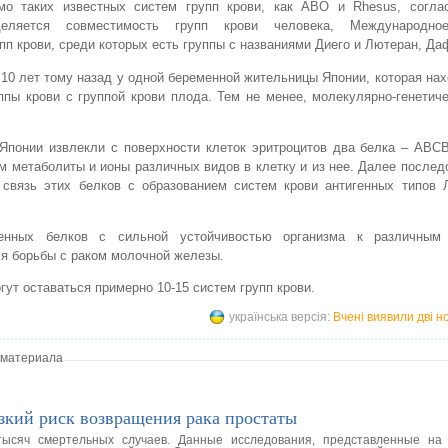
мо таких известных систем групп крови, как ABO и Rhesus, согла
деляется совместимость групп крови человека, Международно
п крови, среди которых есть группы с названиями Диего и Лютеран, Да
 10 лет тому назад у одной беременной жительницы Японии, которая на
пы крови с группой крови плода. Тем не менее, молекулярно-генетич
 Японии извлекли с поверхности клеток эритроцитов два белка – АВС
м метаболиты и ионы различных видов в клетку и из нее. Далее послед
 связь этих белков с образованием систем крови антигенных типов 
енных белков с сильной устойчивостью организма к различным 
ля борьбы с раком молочной железы.
т оставаться примерно 10-15 систем групп крови.
українська версія:
Вчені виявили дві но
 материала
зкий риск возвращения рака простаты
ысяч смертельных случаев. Данные исследования, представленные на 