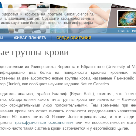
 здоровья и космоса на портале GlobalScience.ru.
 владельцев сайтов. Создайте свой собственный
, используя наши бесплатные новостные информеры.
только с
ФЫ
ЖИВАЯ ПЛАНЕТА
СРЕДА ОБИТАНИЯ
ые группы крови
дователями из Университета Вермонта в Бёрлингтоне (University of V
тифицировано два белка на поверхности красных кровяных те
ственны за две абсолютно новые группы крови, названные Ланжерейс (
ор (Junior), как сообщает научное издание Nature Genetics.
одитель анализа, Брайан Баллиф (Bryan Ballif), отметил, что "нем
тно, обладателями какого типа группы крови они являются – Ланжер
иор- отрицательными либо положительными. Тем временем при не
ивания крови это может вызвать сложности определенного характера
более 50 тысяч жителей Японии Junior-отрицательны, и эти люди
ержены
трансфузионным осложнениям
или же несовместимости мате
точно часто такая система крови встречается и у европейских цыган.