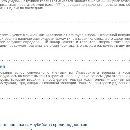
, что у мужчин с группой крови O отмечается значительно меньший риск возв
дикальная простатэктомия (сокр. РП), операция по удалению предстательно
аты. Однако по последним
овека и успех в личной жизни зависят от его группы крови. Особенной попул
й верят в наличие зависимости между типом крови человека и его характер
век получает определенный набор качеств и талантов. Впервые такое п
идею продолжает развивать его сын Тоситака. Его взгляды разделяют и други
ия
ования волос совместно с учеными из Университета Брешиа и иссл
е удалось на месте лысины вырастить полноценные волосы. Для этого они 
крови, которые вводили в проблемные участки кожи головы – данный м
5 мужчин, страдающих от очаговой алопеции. Взяв образцы крови у доброво
ость попытки самоубийства среди подростков