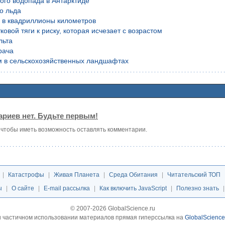
ого водопада в Антарктиде
о льда
й в квадриллионы километров
вой тяги к риску, которая исчезает с возрастом
льта
рача
м в сельскохозяйственных ландшафтах
риев нет. Будьте первым!
, чтобы иметь возможность оставлять комментарии.
|
Катастрофы
|
Живая Планета
|
Среда Обитания
|
Читательский ТОП
ы
|
О сайте
|
E-mail рассылка
|
Как включить JavaScript
|
Полезно знать
© 2007-2026 GlobalScience.ru
 частичном использовании материалов прямая гиперссылка на
GlobalScience