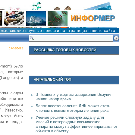
амые свежие научные новости на страницах вашего сайта
29/02/2012
РАССЫЛКА ТОПОВЫХ НОВОСТЕЙ
ermont) было
л, которые
Langereis) и
ЧИТАТЕЛЬСКИЙ ТОП
ногим людям
В Помпеях у жертвы извержения Везувия
ейс- или же
нашли набор врача
обходимости
Белок восстановления ДНК может стать
". Известно,
ключом к новым методам лечения рака
 могут быть
Учёные решили сложную задачу для
ри и плода.
миссий к астероидам: космические
аппараты смогут эффективнее «прыгать» от
объекта к объекту