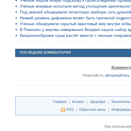
Учёные нашли новую подсказку к происхождению Кровав
Учёные впервые испытали метод утолщения арктическог
Под землей обнаружили гигантскую грибную сеть длино
Низкий уровень дофамина может быть причиной подростко
Ученые обнаружили скрытый квантовый мир внутри коба
В Помпеях у жертвы извержения Везувия нашли набор в
Биоразнообразие суши растёт вместе с лесным покрово
ПОСЛЕДНИЕ КОММЕНТАРИИ
Коммента
Пожалуйста,
авторизуйтесь
Главная
|
Космос
|
Здоровье
|
Технологии
RSS
|
Обратная связь
|
Информер
При полном или