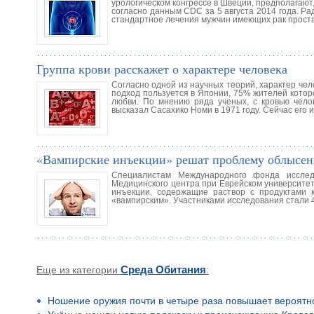
урологическом конгрессе в Швеции, предполагают
согласно данным CDC за 5 августа 2014 года. Ра
стандартное лечения мужчин имеющих рак прост
Группа крови расскажет о характере человека
Согласно одной из научных теорий, характер чел
подход пользуется в Японии, 75% жителей которо
любви. По мнению ряда ученых, с кровью чело
высказал Сасахико Номи в 1971 году. Сейчас его 
«Вампирские инъекции» решат проблему облысен
Специалистам Международного фонда исслед
Медицинского центра при Еврейском университет
инъекции, содержащие раствор с продуктами 
«вампирским». Участниками исследования стали 4
Еще из категории
Среда Обитания
:
Ношение оружия почти в четыре раза повышает вероятн