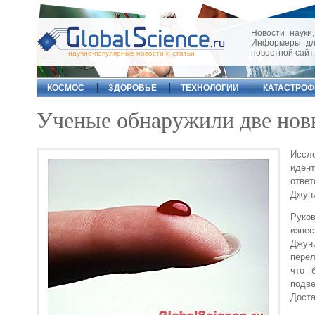
Новости науки,
Информеры для
новостной сайт
научно-популярные новости и статьи
КОСМОС
ЗДОРОВЬЕ
ТЕХНОЛОГИИ
КАТАСТРО
Ученые обнаружили две нов
Иссле
иден
ответ
Джуни
Руков
извес
Джун
перел
что 
подв
Доста