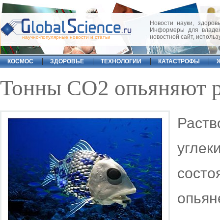
Новости науки, здоровь
Информеры для владел
новостной сайт, исполь
научно-популярные новости и статьи
КОСМОС
ЗДОРОВЬЕ
ТЕХНОЛОГИИ
КАТАСТРОФЫ
Тонны СО2 опьяняют р
Раст
угле
сост
опья