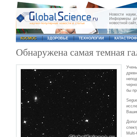
Новости науки,
Информеры для
новостной сайт
научно-популярные новости и статьи
КОСМОС
ЗДОРОВЬЕ
ТЕХНОЛОГИИ
КАТАСТРО
Обнаружена самая темная га
Учен
древ
непод
черно
бы пр
Segue
иссл
Вашин
Допол
спект
Multi