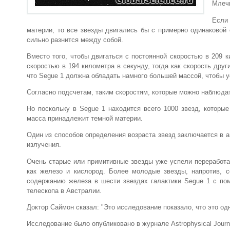
Млечн
Если
материи, то все звезды двигались бы с примерно одинаковой 
сильно разнится между собой.
Вместо того, чтобы двигаться с постоянной скоростью в
209 к
скоростью в
194 километра
в секунду, тогда как скорость дру
что Segue 1 должна обладать намного большей массой, чтобы ус
Согласно подсчетам, таким скоростям, которые можно наблюдат
Но поскольку в Segue 1 находится всего 1000 звезд, которы
масса принадлежит темной материи.
Один из способов определения возраста звезд заключается в а
излучения.
Очень старые или примитивные звезды уже успели переработат
как железо и кислород. Более молодые звезды, напротив, 
содержанию железа в шести звездах галактики Segue 1 с п
телескопа в Австралии.
Доктор Саймон сказал: "Это исследование показало, что это од
Исследование было опубликовано в журнале Astrophysical Journ