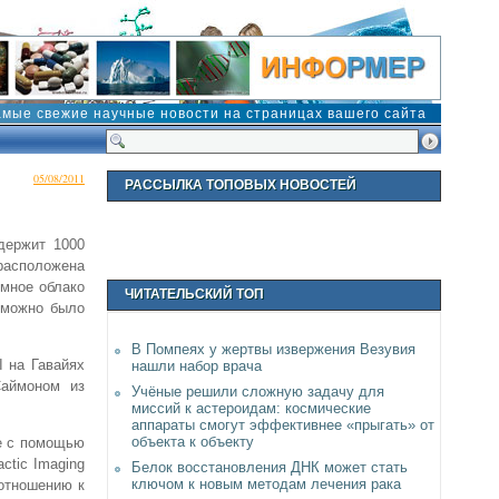
амые свежие научные новости на страницах вашего сайта
05/08/2011
РАССЫЛКА ТОПОВЫХ НОВОСТЕЙ
держит 1000
расположена
омное облако
ЧИТАТЕЛЬСКИЙ ТОП
м можно было
В Помпеях у жертвы извержения Везувия
I на Гавайях
нашли набор врача
Саймоном из
Учёные решили сложную задачу для
миссий к астероидам: космические
аппараты смогут эффективнее «прыгать» от
объекта к объекту
е с помощью
ctic Imaging
Белок восстановления ДНК может стать
ключом к новым методам лечения рака
 отношению к