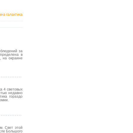
на галактика
аблюдений за
спределена в
, на окраине
а 4 световых
остью недавно
тика гораздо
омии.
м. Свет этой
осле Большого