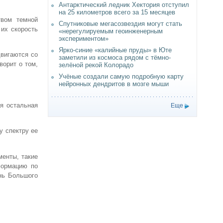
Антарктический ледник Хектория отступил
на 25 километров всего за 15 месяцев
твом темной
Спутниковые мегасозвездия могут стать
 их скорость
«нерегулируемым геоинженерным
экспериментом»
Ярко-синие «калийные пруды» в Юте
двигаются со
заметили из космоса рядом с тёмно-
ворит о том,
зелёной рекой Колорадо
Учёные создали самую подробную карту
нейронных дендритов в мозге мыши
ся остальная
Еще
у спектру ее
менты, такие
формацию по
нь Большого