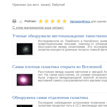
Оригинал (на англ. языке): Dailymail
Рейтинг:
Авторизуйтесь
для оценки
С этим материалом еще читают:
Ученые обнаружили местонахождение таинственн
Исследователи из Токийского и Нагойского ун
гравитационными линзами, наконец-то обнаруж
пространстве между галактиками. Это исследова
галактик находятся длинные лоскуты темной мате
Самая плотная галактика открыта во Вселенной
Расстояние между нашим светилом и звездой Аль
лет. На таком расстоянии, по словам специалис
была открыта международной группой астроном
массивней самого ультракомпактного карлика под
Обнаружена самая отдаленная галактика
Последние наблюдения астрономов позволили о
галактики проделал путь в 13.1 миллиарда свето