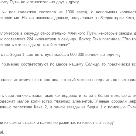
ому Пути, но и относительно друг к другу.
 бы вся галактика состояла из 1000 звезд, с небольшим количес
скоростью. Но как показали данные, полученные в обсерватории Кека,
илометров
в секунду относительно Млечного Пути, некоторые звезды 
гих составляет
224 километров
в секунду. Доктор Геха пояснила: "Это го
корить эти звезды до такой степени".
ь на Segue 1, соответствует масса в 600 000 солнечных единиц.
е примерно соответствуют по массе нашему Солнцу, то практически в
нализе их химического состава, который можно определить по световом
ь свои легкие атомы, такие как водород и гелий в более тяжелые эле
содержат малое количество тяжелых элементов. Ученые собрали ин
омощью телескопа Кека 2, и одной звезды из Segue 1 с помощью Оче
ни из самых старых и наименее развитых из известных звезд".
al.