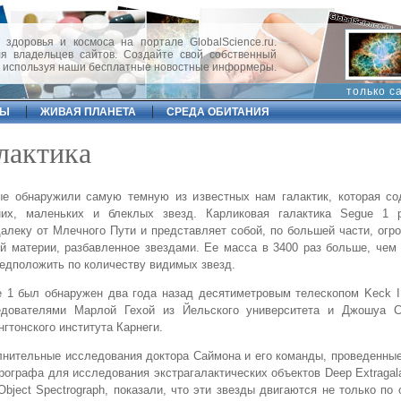
 здоровья и космоса на портале GlobalScience.ru.
 владельцев сайтов. Создайте свой собственный
, используя наши бесплатные новостные информеры.
только с
ФЫ
ЖИВАЯ ПЛАНЕТА
СРЕДА ОБИТАНИЯ
лактика
ые обнаружили самую темную из известных нам галактик, которая со
них, маленьких и блеклых звезд. Карликовая галактика Segue 1 
алеку от Млечного Пути и представляет собой, по большей части, огр
й материи, разбавленное звездами. Ее масса в 3400 раз больше, че
едположить по количеству видимых звезд.
 1 был обнаружен два года назад десятиметровым телескопом Keck I
едователями Марлой Гехой из Йельского университета и Джошуа 
гтонского института Карнеги.
нительные исследования доктора Саймона и его команды, проведенны
рографа для исследования экстрагалактических объектов Deep Extragala
-Object Spectrograph, показали, что эти звезды двигаются не только по