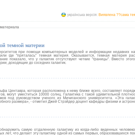
українська версія:
Виявлена ??сама тем
 материала
ой темной материи
иверситетов при помощи компьютерных моделей и информации недавних н
или где "пряталась" темная материя. Оказывается, темная материя ра
ние показало, что у галактик отсутствуют четкие "границы". Вместо этого
рии, доходящие до соседних галактик.
фа Центавра, которая расположена к нему ближе всего, составляет порядк
тов, могут уместиться 10000 солнц. Галактика с такой удивительной плотн
ов под руководством ученого из Мичиганского университета. «Эта галак
обного размера», - отметил Джей Стрэйдер доцент кафедры физики и астрон
бнаружить самую отдаленную галактику из когда-либо виденных человеко
вых лет, что делает эту галактику одной из самых первых, образовавшихся п