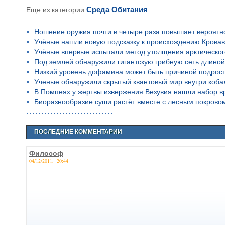
Еще из категории
Среда Обитания
:
Ношение оружия почти в четыре раза повышает вероятн
Учёные нашли новую подсказку к происхождению Кровав
Учёные впервые испытали метод утолщения арктическог
Под землей обнаружили гигантскую грибную сеть длино
Низкий уровень дофамина может быть причиной подростко
Ученые обнаружили скрытый квантовый мир внутри коба
В Помпеях у жертвы извержения Везувия нашли набор в
Биоразнообразие суши растёт вместе с лесным покрово
ПОСЛЕДНИЕ КОММЕНТАРИИ
Философ
04/12/2011, 20:44