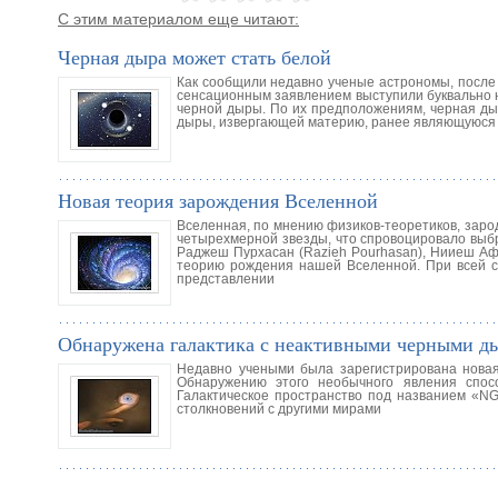
С этим материалом еще читают:
Черная дыра может стать белой
Как сообщили недавно ученые астрономы, после 
сенсационным заявлением выступили буквально 
черной дыры. По их предположениям, черная дыр
дыры, извергающей материю, ранее являющуюся
Новая теория зарождения Вселенной
Вселенная, по мнению физиков-теоретиков, заро
четырехмерной звезды, что спровоцировало выбр
Раджеш Пурхасан (Razieh Pourhasan), Нииеш Афш
теорию рождения нашей Вселенной. При всей с
представлении
Обнаружена галактика с неактивными черными д
Недавно учеными была зарегистрирована новая
Обнаружению этого необычного явления спос
Галактическое пространство под названием «NG
столкновений с другими мирами