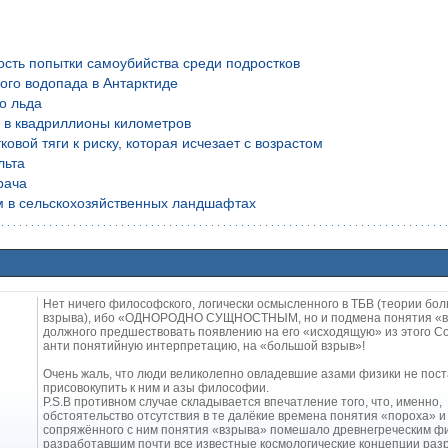
ость попытки самоубийства среди подростков
ого водопада в Антарктиде
о льда
й в квадриллионы километров
вой тяги к риску, которая исчезает с возрастом
льта
рача
м в сельскохозяйственных ландшафтах
Нет ничего философского, логически осмысленного в ТБВ (теории бо
взрыва), ибо «ОДНОРОДНО СУЩНОСТНЫМ, но и подмена понятия «
должного предшествовать появлению на его «исходящую» из этого С
анти понятийную интерпретацию, на «большой взрыв»!
Очень жаль, что люди великолепно овладевшие азами физики не пос
присовокупить к ним и азы философии.
P.S.В противном случае складывается впечатление того, что, именно,
обстоятельство отсутствия в те далёкие времена понятия «пороха» и
сопряжённого с ним понятия «взрыва» помешало древнегреческим 
разработавшим почти все известные космологические концепции раз