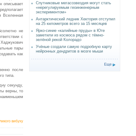
Спутниковые мегасозвездия могут стать
он описывает
«нерегулируемым геоинженерным
редполагает
экспериментом»
я Вселенная
Антарктический ледник Хектория отступил
на 25 километров всего за 15 месяцев
Ярко-синие «калийные пруды» в Юте
бсолютно не
заметили из космоса рядом с тёмно-
ответствии с
зелёной рекой Колорадо
, Хаджукович
Учёные создали самую подробную карту
еальные пары
нейронных дендритов в мозге мыши
оздавать как
Еще
венно после
го типа.
дну секунду,
ты верны, то
 наименьшем
ликого вибуху