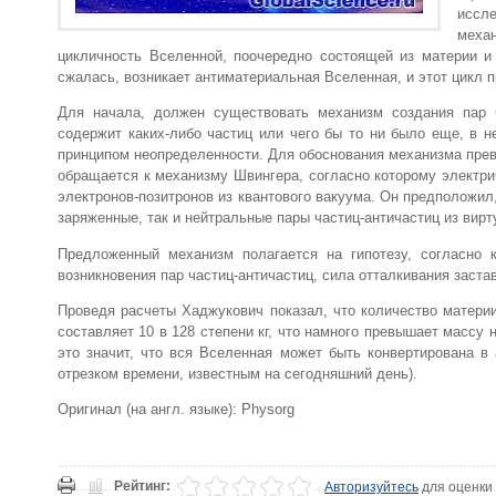
иссле
меха
цикличность Вселенной, поочередно состоящей из материи и
сжалась, возникает антиматериальная Вселенная, и этот цикл 
Для начала, должен существовать механизм создания пар ч
содержит каких-либо частиц или чего бы то ни было еще, в н
принципом неопределенности. Для обоснования механизма прев
обращается к механизму Швингера, согласно которому электри
электронов-позитронов из квантового вакуума. Он предположил
заряженные, так и нейтральные пары частиц-античастиц из вирт
Предложенный механизм полагается на гипотезу, согласно 
возникновения пар частиц-античастиц, сила отталкивания заст
Проведя расчеты Хаджукович показал, что количество материи
составляет 10 в 128 степени кг, что намного превышает массу 
это значит, что вся Вселенная может быть конвертирована 
отрезком времени, известным на сегодняшний день).
Оригинал (на англ. языке): Physorg
Рейтинг:
Авторизуйтесь
для оценки