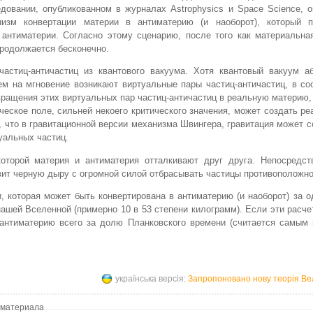
довании, опубликованном в журналах Astrophysics и Space Science, 
низм конвертации материи в антиматерию (и наоборот), который п
 антиматерии. Согласно этому сценарию, после того как материальна
продолжается бесконечно.
астиц-античастиц из квантового вакуума. Хотя квантовый вакуум а
ем на мгновение возникают виртуальные пары частиц-античастиц, в со
ращения этих виртуальных пар частиц-античастиц в реальную материю
ческое поле, сильней некоего критического значения, может создать р
, что в гравитационной версии механизма Швингера, гравитация может с
уальных частиц.
которой материя и антиматерия отталкивают друг друга. Непосредст
авит черную дыру с огромной силой отбрасывать частицы противоположно
, которая может быть конвертирована в антиматерию (и наоборот) за о
нашей Вселенной (примерно 10 в 53 степени килограмм). Если эти расче
в антиматерию всего за долю Планковского времени (считается самым
українська версія:
Запропоновано нову теорія Ве
 материала