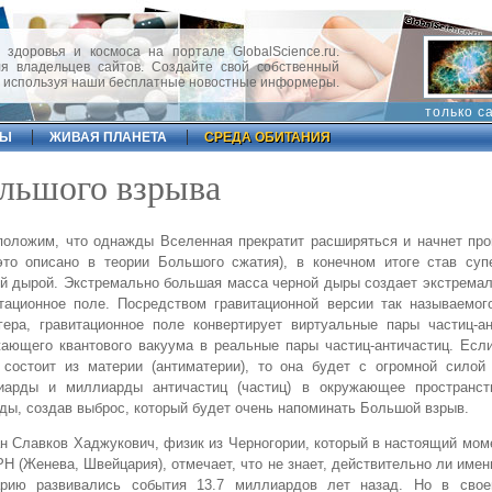
 здоровья и космоса на портале GlobalScience.ru.
 владельцев сайтов. Создайте свой собственный
, используя наши бесплатные новостные информеры.
только с
ФЫ
ЖИВАЯ ПЛАНЕТА
СРЕДА ОБИТАНИЯ
ольшого взрыва
оложим, что однажды Вселенная прекратит расширяться и начнет про
это описано в теории Большого сжатия), в конечном итоге став суп
й дырой. Экстремально большая масса черной дыры создает экстрема
тационное поле. Посредством гравитационной версии так называемог
ера, гравитационное поле конвертирует виртуальные пары частиц-ан
ающего квантового вакуума в реальные пары частиц-античастиц. Есл
состоит из материи (антиматерии), то она будет с огромной силой 
иарды и миллиарды античастиц (частиц) в окружающее пространс
ды, создав выброс, который будет очень напоминать Большой взрыв.
н Славков Хаджукович, физик из Черногории, который в настоящий мом
Н (Женева, Швейцария), отмечает, что не знает, действительно ли имен
арию развивались события 13.7 миллиардов лет назад. Но в сво