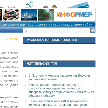
амые свежие научные новости на страницах вашего сайта
27/07/2011
РАССЫЛКА ТОПОВЫХ НОВОСТЕЙ
цесс сжатия
ермассивной
льно сильное
ЧИТАТЕЛЬСКИЙ ТОП
о механизма
тичастиц из
В Помпеях у жертвы извержения Везувия
и эта черная
нашли набор врача
отталкивать
Учёные решили сложную задачу для
тво за долю
миссий к астероидам: космические
аппараты смогут эффективнее «прыгать» от
объекта к объекту
ент работает
Белок восстановления ДНК может стать
но по такому
ключом к новым методам лечения рака
ем недавнем