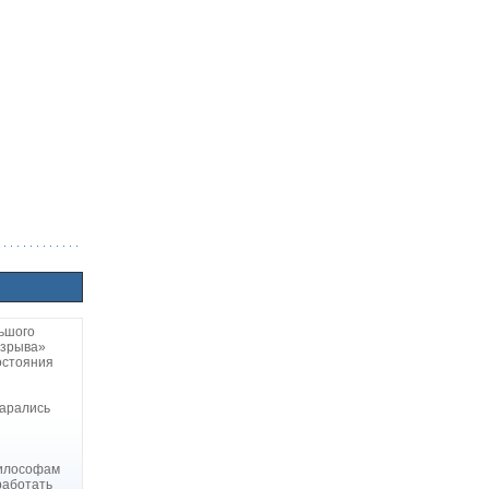
льшого
взрыва»
остояния
тарались
философам
работать