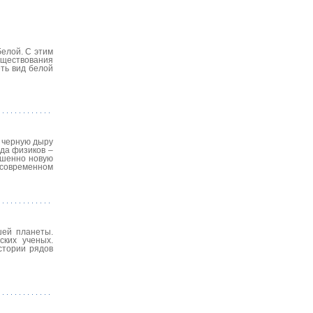
елой. С этим
уществования
ть вид белой
в черную дыру
да физиков –
ршенно новую
 современном
шей планеты.
ских ученых.
стории рядов