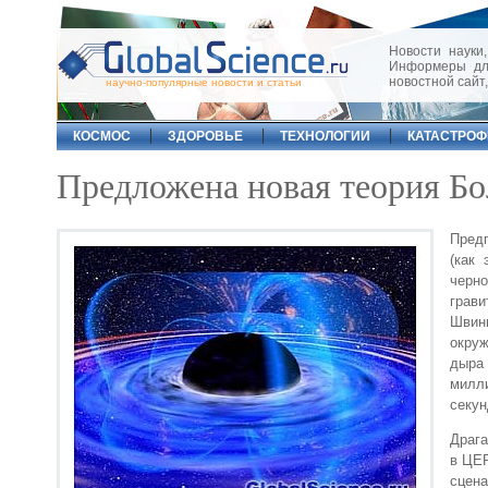
Новости науки,
Информеры для
новостной сайт
научно-популярные новости и статьи
КОСМОС
ЗДОРОВЬЕ
ТЕХНОЛОГИИ
КАТАСТРО
Предложена новая теория Б
Предп
(как 
черно
грави
Швинг
окруж
дыра 
милл
секун
Драга
в ЦЕР
сцен