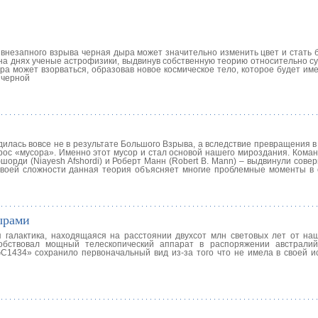
внезапного взрыва черная дыра может значительно изменить цвет и стать б
на днях ученые астрофизики, выдвинув собственную теорию относительно с
а может взорваться, образовав новое космическое тело, которое будет име
 черной
дилась вовсе не в результате Большого Взрыва, а вследствие превращения 
ос «мусора». Именно этот мусор и стал основой нашего мироздания. Коман
орди (Niayesh Afshordi) и Роберт Манн (Robert B. Mann) – выдвинули сове
воей сложности данная теория объясняет многие проблемные моменты в
ырами
 галактика, находящаяся на расстоянии двухсот млн световых лет от на
обствовал мощный телескопический аппарат в распоряжении австралий
C1434» сохранило первоначальный вид из-за того что не имела в своей и