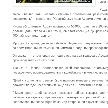
орган
Радж
выращиванию чая, назвал изменения "тревожным развитие
обеспокоены" – заявил он. "Крепкий вкус чаев Ассама отмечен 
Числа абсолютные. Ассам производил 564000 тонн чая в 2007год
должны дать около 460000 тонн, об этом сообщил Дхираж Ка
400 чайными плантациями.
Мридул Хазарика, директор Чайной Научно-исследовательской
во всем мире, винит изменения климата в падении производства
Он сказал, что температуры поднялись на два градуса в Ассам
производстве" – отметил он.
Ученые в Чайной Исследовательской Ассоциации анализир
повышением, последовательными колебаниями в количестве ос
"Дней с солнечным светом было намного меньше в течение (м
влажной погоде неблагоприятной для чая" – отметил Какати. С
"Число вредителей, которых называют чайные комары, увел
чайного кустарника, препятствуя регенерации растений" –
использовании пестицидов из-за мер сохранения окружающей с