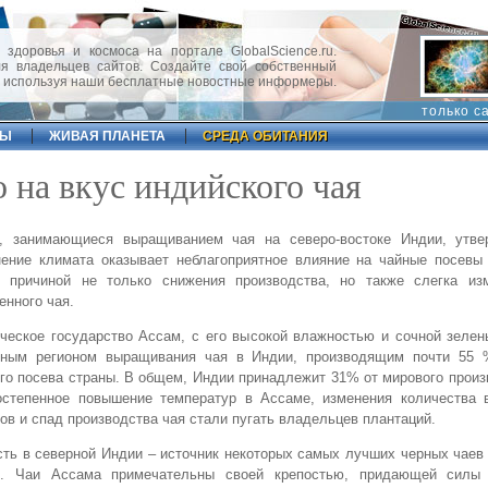
 здоровья и космоса на портале GlobalScience.ru.
 владельцев сайтов. Создайте свой собственный
, используя наши бесплатные новостные информеры.
только с
ФЫ
ЖИВАЯ ПЛАНЕТА
СРЕДА ОБИТАНИЯ
 на вкус индийского чая
, занимающиеся выращиванием чая на северо-востоке Индии, утве
ение климата оказывает неблагоприятное влияние на чайные посевы 
о причиной не только снижения производства, но также слегка из
енного чая.
ческое государство Ассам, с его высокой влажностью и сочной зеле
вным регионом выращивания чая в Индии, производящим почти 55 
го посева страны. В общем, Индии принадлежит 31% от мирового произ
остепенное повышение температур в Ассаме, изменения количества
ов и спад производства чая стали пугать владельцев плантаций.
ть в северной Индии – источник некоторых самых лучших черных чаев
я. Чаи Ассама примечательны своей крепостью, придающей силы