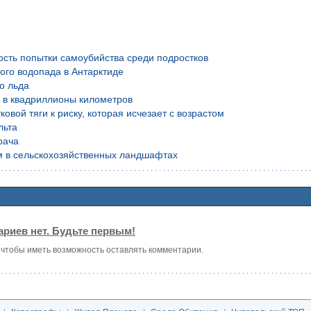
ость попытки самоубийства среди подростков
ого водопада в Антарктиде
о льда
й в квадриллионы километров
вой тяги к риску, которая исчезает с возрастом
льта
рача
м в сельскохозяйственных ландшафтах
риев нет. Будьте первым!
, чтобы иметь возможность оставлять комментарии.