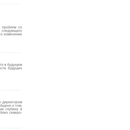
ю проблем со
е следующего
что изменение
что в будущем
ости будущих
м директором
бщено о том,
ую глубину в
близ северо-