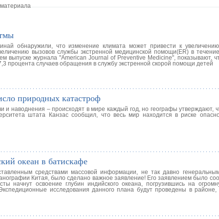
 материала
стмы
инай обнаружили, что изменение климата может привести к увеличени
увеличению вызовов службы экстренной медицинской помощи(ER) в течени
м выпуске журнала "American Journal of Preventive Medicine", показывают, 
7,3 процента случаев обращения в службу экстренной скорой помощи детей
исло природных катастроф
и и наводнения – происходят в мире каждый год, но географы утверждают, 
верситета штата Канзас сообщил, что весь мир находится в риске опасн
кий океан в батискафе
ставленным средствами массовой информации, не так давно генеральны
анографии Китая, было сделано важное заявление! Его заявлением было соо
ты начнут освоение глубин индийского океана, погрузившись на огромн
Экспедиционные исследования данного плана будут проведены в районе, 