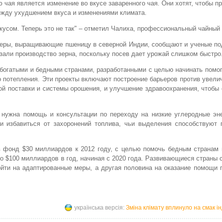
чая является изменение во вкусе заваренного чая. Они хотят, чтобы п
жду ухудшением вкуса и изменениями климата.
кусом. Теперь это не так" – отметил Чалиха, профессиональный чайный 
меры, выращивающие пшеницу в северной Индии, сообщают и ученые по
зали производство зерна, поскольку посев дает урожай слишком быстро
богатыми и бедными странами, разработанными с целью начинать помо
 потепления. Эти проекты включают построение барьеров против увели
ой поставки и системы орошения, и улучшение здравоохранения, чтобы
 нужна помощь и консультации по переходу на низкие углеродные эне
 и избавиться от захоронений топлива, чьи выделения способствуют 
 фонд $30 миллиардов к 2012 году, с целью помочь бедным странам г
о $100 миллиардов в год, начиная с 2020 года. Развивающиеся страны с
йти на адаптированные меры, а другая половина на оказание помощи 
українська версія:
Зміна клімату вплинуло на смак ін