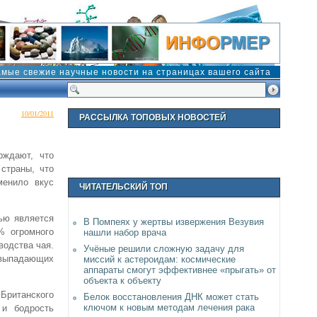
амые свежие научные новости на страницах вашего сайта
10/01/2011
РАССЫЛКА ТОПОВЫХ НОВОСТЕЙ
рждают, что
страны, что
менило вкус
ЧИТАТЕЛЬСКИЙ ТОП
нью является
В Помпеях у жертвы извержения Везувия
% огромного
нашли набор врача
водства чая.
Учёные решили сложную задачу для
 выпадающих
миссий к астероидам: космические
аппараты смогут эффективнее «прыгать» от
объекта к объекту
 Британского
Белок восстановления ДНК может стать
ключом к новым методам лечения рака
 и бодрость