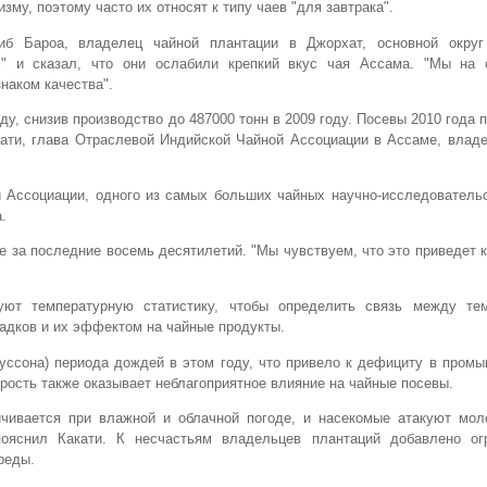
изму, поэтому часто их относят к типу чаев "для завтрака".
иб Бароа, владелец чайной плантации в Джорхат, основной окру
м" и сказал, что они ослабили крепкий вкус чая Ассама. "Мы на
знаком качества".
у, снизив производство до 487000 тонн в 2009 году. Посевы 2010 года 
кати, глава Отраслевой Индийской Чайной Ассоциации в Ассаме, влад
 Ассоциации, одного из самых больших чайных научно-исследовательс
.
е за последние восемь десятилетий. "Мы чувствуем, что это приведет 
уют температурную статистику, чтобы определить связь между те
адков и их эффектом на чайные продукты.
уссона) периода дождей в этом году, что привело к дефициту в пром
ырость также оказывает неблагоприятное влияние на чайные посевы.
ичивается при влажной и облачной погоде, и насекомые атакуют мол
 пояснил Какати. К несчастьям владельцев плантаций добавлено ог
реды.