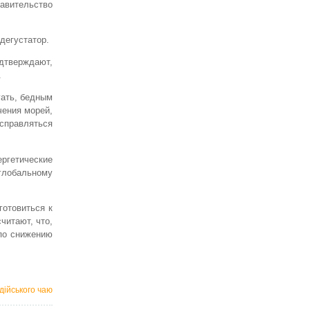
равительство
дегустатор.
дтверждают,
.
гать, бедным
чения морей,
 справляться
ргетические
глобальному
отовиться к
читают, что,
по снижению
дійського чаю