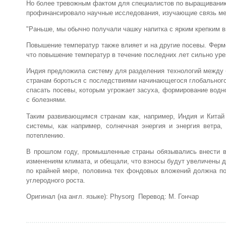
Но более тревожным фактом для специалистов по выращиванию 
профинансировало научные исследования, изучающие связь ме
"Раньше, мы обычно получали чашку напитка с ярким крепким в
Повышение температур также влияет и на другие посевы. Фер
что повышение температур в течение последних лет сильно уре
Индия предложила систему для разделения технологий между 
странам бороться с последствиями начинающегося глобального
спасать посевы, которым угрожает засуха, формирование водн
с болезнями.
Таким развивающимся странам как, например, Индия и Китай
системы, как например, солнечная энергия и энергия ветра,
потеплению.
В прошлом году, промышленные страны обязывались внести в
изменениям климата, и обещали, что взносы будут увеличены д
по крайней мере, половина тех фондовых вложений должна по
углеродного роста.
Оригинал (на англ. языке): Physorg Перевод: М. Гончар