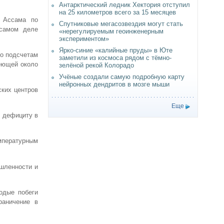
Антарктический ледник Хектория отступил
на 25 километров всего за 15 месяцев
г Ассама по
Спутниковые мегасозвездия могут стать
 самом деле
«нерегулируемым геоинженерным
экспериментом»
Ярко-синие «калийные пруды» в Юте
по подсчетам
заметили из космоса рядом с тёмно-
еющей около
зелёной рекой Колорадо
Учёные создали самую подробную карту
нейронных дендритов в мозге мыши
ких центров
Еще
к дефициту в
мпературным
ышленности и
одые побеги
раничение в