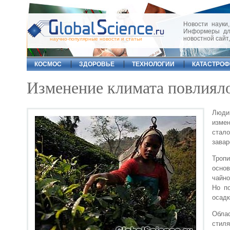
Новости науки,
Информеры для
новостной сайт
научно-популярные новости и статьи
КОСМОС
ЗДОРОВЬЕ
ТЕХНОЛОГИИ
КАТАСТРО
Изменение климата повлияло
Люди
измен
стал
завар
Тропи
осно
чайно
Но п
осадк
Облас
стил