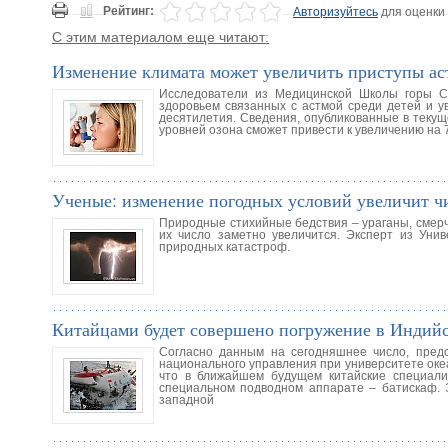
Рейтинг:
Авторизуйтесь
для оценки
С этим материалом еще читают:
Изменение климата может увеличить приступы а
Исследователи из Медицинской Школы горы С
здоровьем связанных с астмой среди детей и 
десятилетия. Сведения, опубликованные в текуще
уровней озона сможет привести к увеличению на 
Ученые: изменение погодных условий увеличит ч
Природные стихийные бедствия – ураганы, смерч
их число заметно увеличится. Эксперт из Уни
природных катастроф.
Китайцами будет совершено погружение в Индийс
Согласно данным на сегодняшнее число, пред
национального управления при университете оке
что в ближайшем будущем китайские специалис
специальном подводном аппарате – батискаф. 
западной