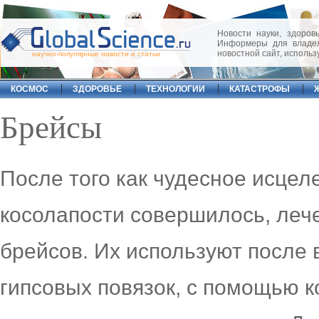
Новости науки, здоровь
Информеры для владел
новостной сайт, исполь
научно-популярные новости и статьи
КОСМОС
ЗДОРОВЬЕ
ТЕХНОЛОГИИ
КАТАСТРОФЫ
Брейсы
После того как чудесное исцел
косолапости совершилось, леч
брейсов. Их используют после
гипсовых повязок, с помощью к