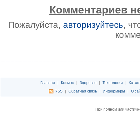
Комментариев не
Пожалуйста,
авторизуйтесь
, ч
комме
Главная
|
Космос
|
Здоровье
|
Технологии
|
Катас
RSS
|
Обратная связь
|
Информеры
|
О са
При полном или частичн