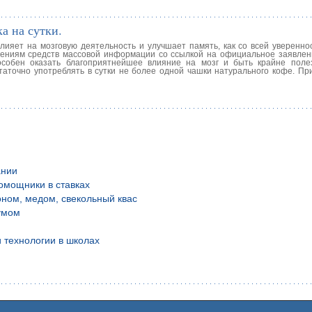
а на сутки.
лияет на мозговую деятельность и улучшает память, как со всей уверенно
щениям средств массовой информации со ссылкой на официальное заявлен
пособен оказать благоприятнейшее влияние на мозг и быть крайне пол
аточно употреблять в сутки не более одной чашки натурального кофе. При
ании
омощники в ставках
оном, медом, свекольный квас
умом
 технологии в школах