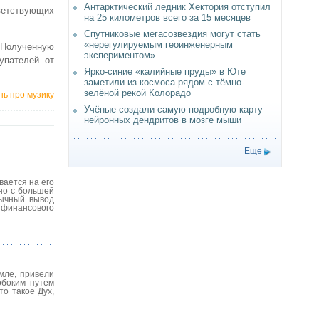
Антарктический ледник Хектория отступил
ветствующих
на 25 километров всего за 15 месяцев
Спутниковые мегасозвездия могут стать
«нерегулируемым геоинженерным
 Полученную
экспериментом»
упателей от
Ярко-синие «калийные пруды» в Юте
заметили из космоса рядом с тёмно-
зелёной рекой Колорадо
нь про музику
Учёные создали самую подробную карту
нейронных дендритов в мозге мыши
Еще
ается на его
нно с большей
бычный вывод
 финансового
мле, привели
обоким путем
то такое Дух,