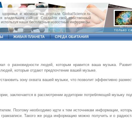
 здоровья и космоса на портале GlobalScience.ru.
 владельцев сайтов. Создайте свой собственный
, используя наши бесплатные новостные информеры.
только с
ФЫ
ЖИВАЯ ПЛАНЕТА
СРЕДА ОБИТАНИЯ
ал о разновидности людей, которым нравится ваша музыка. Развит
 людей, которые отдают предпочтение вашей музыке.
становить зону охвата вашей музыки, что позволит эффективно размес
ории, заключается в рассмотрении аудитории потребляющей музыку по
тилем. Поэтому необходимо идти к тем источникам информации, котор
и грамзаписи. Такого же рода информацию можно получить и о радиост