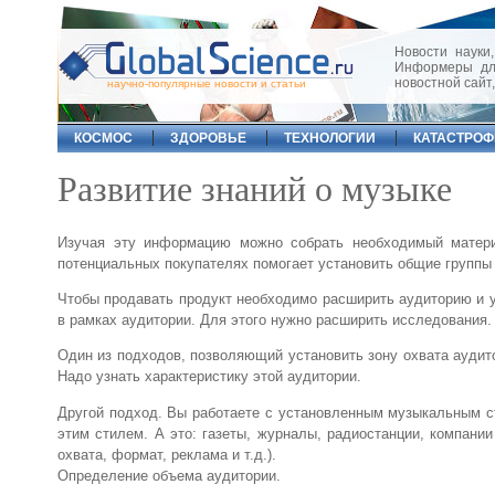
Новости науки,
Информеры для
новостной сайт
научно-популярные новости и статьи
КОСМОС
ЗДОРОВЬЕ
ТЕХНОЛОГИИ
КАТАСТРО
Развитие знаний о музыке
Изучая эту информацию можно собрать необходимый матери
потенциальных покупателях помогает установить общие группы
Чтобы продавать продукт необходимо расширить аудиторию и у
в рамках аудитории. Для этого нужно расширить исследования.
Один из подходов, позволяющий установить зону охвата аудит
Надо узнать характеристику этой аудитории.
Другой подход. Вы работаете с установленным музыкальным с
этим стилем. А это: газеты, журналы, радиостанции, компани
охвата, формат, реклама и т.д.).
Определение объема аудитории.