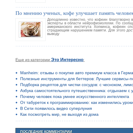
По мнению ученых, кофе улучшает память человек
Доподлинно известно, что кофеин благотворно в
эксперты в области нейрофизиологии. По сооб
американского института Хопкинса, кофеин с
страдающим нарушением памяти. Для этого дост
выводу
Еще из категории
Это Интересно
:
Manheim: отзывы о покупке авто премиум класса в Герм
Полезные инструменты для беттеров: Лучшие сервисы-п
Подборка рецептов для чистки сосудов: с чесноком, лим
Азбука самостоятельного путешественника: отдыхаем с 
Почему человек пока умнее искусственного интеллекта
От табуреток к программированию: как изменились уроки
В Сети появилось видео суперлуния
Как посмотреть мир, не выходя из дома
ПОСЛЕДНИЕ КОММЕНТАРИИ