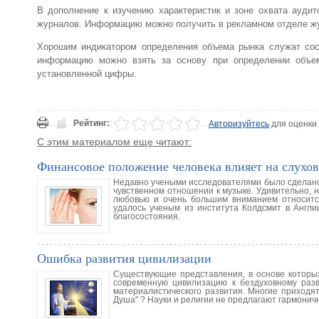
В дополнение к изучению характеристик и зоне охвата ауди
журналов. Информацию можно получить в рекламном отделе жу
Хорошим индикатором определения объема рынка служат сос
информацию можно взять за основу при определении объем
установленной цифры.
Рейтинг:
Авторизуйтесь
для оценки
С этим материалом еще читают:
Финансовое положение человека влияет на слухов
Недавно учеными исследователями было сделано 
чувственном отношении к музыке. Удивительно, 
любовью и очень большим вниманием относитс
удалось ученым из института Колдсмит в Англи
благосостояния.
Ошибка развития цивилизации
Существующие представления, в основе которы
современную цивилизацию к бездуховному разв
материалистического развития. Многие приходят 
Душа" ? Науки и религии не предлагают гармони