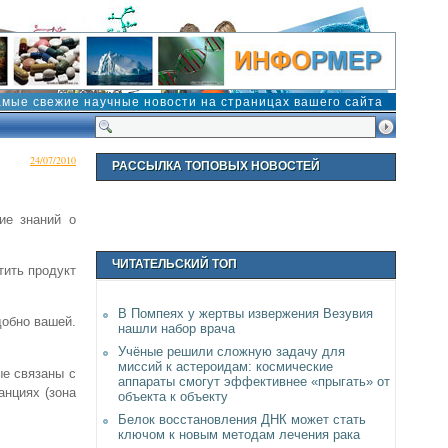
амые свежие научные новости на страницах вашего сайта
24/07/2010
РАССЫЛКА ТОПОВЫХ НОВОСТЕЙ
ие знаний о
ЧИТАТЕЛЬСКИЙ ТОП
тить продукт
В Помпеях у жертвы извержения Везувия
добно вашей.
нашли набор врача
Учёные решили сложную задачу для
миссий к астероидам: космические
ые связаны с
аппараты смогут эффективнее «прыгать» от
анциях (зона
объекта к объекту
Белок восстановления ДНК может стать
ключом к новым методам лечения рака