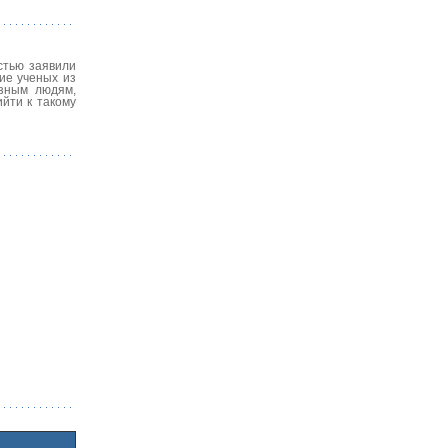
стью заявили
ие ученых из
езным людям,
йти к такому