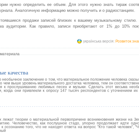
тории нужно определить ее объем. Для этого нужно знать тираж соот
рнала. Аналогичную информацию можно получить и о радиостанциях.
тоявшиеся продажи записей близких к вашему музыкальному стилю.
а аудитории. Как правило, записи приобретают от 1% до 10% пок
українська версія:
Розвиток зна
 материала
ые качества
необычное заключение о том, что материальное положение человека сказыв
но чем выше уровень материального достатка человека, тем он соответстве
я к прослушиванию любимых песен и музыки. Сделать этот весьма нео
и, когда они привлекли к опросу 147 тысяч респондентов с уточнением их
х лежат теории о материальной первопричине возникновения жизни на Зе
итию. Человечество, как послушное стадо, упорно продолжает идти одн
к осознанию того, что не находят ответа на вопрос "Кто такой человек", "Ч
чный