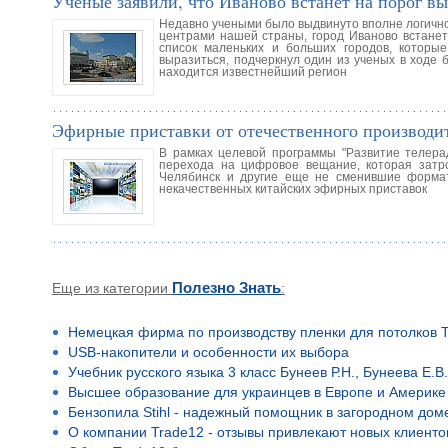
Ученые заявили, что Иваново встанет на порог вы
Недавно учеными было выдвинуто вполне логичное
центрами нашей страны, город Иваново встанет
список маленьких и больших городов, которы
выразиться, подчеркнул один из ученых в ходе 
находится известнейший регион
Эфирные приставки от отечественного производи
В рамках целевой программы "Развитие телера
перехода на цифровое вещание, которая затрон
Челябинск и другие еще не сменившие форма
некачественных китайских эфирных приставок
Еще из категории
Полезно Знать
:
Немецкая фирма по производству пленки для потолков T
USB-накопители и особенности их выбора
Учебник русского языка 3 класс Бунеев Р.Н., Бунеева Е.В.
Высшее образование для украинцев в Европе и Америке
Бензопила Stihl - надежный помощник в загородном дом
О компании Trade12 - отзывы привлекают новых клиенто