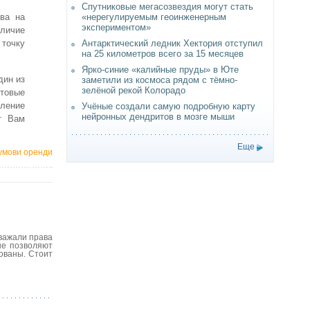
Спутниковые мегасозвездия могут стать
«нерегулируемым геоинженерным
ва на
экспериментом»
аличие
Антарктический ледник Хектория отступил
 точку
на 25 километров всего за 15 месяцев
Ярко-синие «калийные пруды» в Юте
дин из
заметили из космоса рядом с тёмно-
зелёной рекой Колорадо
отовые
вление
Учёные создали самую подробную карту
нейронных дендритов в мозге мыши
т Вам
Еще
 умови оренди
уважали права
не позволяют
рованы. Стоит