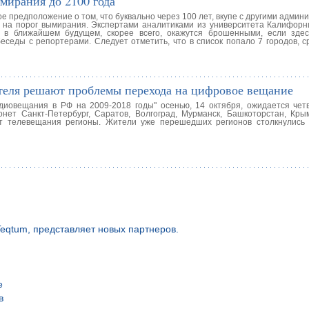
мирания до 2100 года
 предположение о том, что буквально через 100 лет, вкупе с другими адми
 на порог вымирания. Экспертами аналитиками из университета Калифорн
е в ближайшем будущем, скорее всего, окажутся брошенными, если зде
беседы с репортерами. Следует отметить, что в список попало 7 городов, 
теля решают проблемы перехода на цифровое вещание
диовещания в РФ на 2009-2018 годы" осенью, 14 октября, ожидается чет
ет Санкт-Петербург, Саратов, Волгоград, Мурманск, Башкоторстан, Крым
т телевещания регионы. Жители уже перешедших регионов столкнулись
eqtum, представляет новых партнеров.
е
в