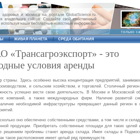
 здоровья и космоса на портале GlobalScience.ru.
 владельцев сайтов. Создайте свой собственный
, используя наши бесплатные новостные информеры.
только с
ФЫ
ЖИВАЯ ПЛАНЕТА
СРЕДА ОБИТАНИЯ
О «Трансагроэкспорт» - это
одные условия аренды
р страны. Здесь особенно высока концентрация предприятий, занима
изводством, и сельским хозяйством, и торговлей. Столичный регион
ность успешно вести свою деятельность. В Москве и Московской о
ких компаний, а также международных фирм. Наличие развитой си
наличие необходимой инфраструктуры превращают данный регион в 
риятий.
насколько оно обеспечено собственными средствами, а том числе и скла
нной продукции. Приобретать собственные площади для таких целей
е решением проблемы станет аренда склада. Имея склады в Подмос
как такое расположение имеет целый ряд преимуществ.