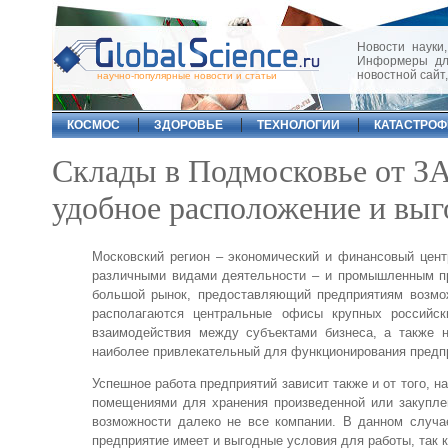
Новости науки,
Информеры для
новостной сайт
научно-популярные новости и статьи
КОСМОС
ЗДОРОВЬЕ
ТЕХНОЛОГИИ
КАТАСТРО
Склады в Подмосковье от ЗА
удобное расположение и выг
Московский регион – экономический и финансовый цент
различными видами деятельности – и промышленным про
большой рынок, предоставляющий предприятиям возмож
располагаются центральные офисы крупных российс
взаимодействия между субъектами бизнеса, а также 
наиболее привлекательный для функционирования предп
Успешное работа предприятий зависит также и от того, 
помещениями для хранения произведенной или закупле
возможности далеко не все компании. В данном случа
предприятие имеет и выгодные условия для работы, так 