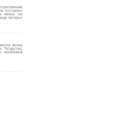
нистративными
ии составлен
сь можно так
среди которых
вертая волна
, Татарстан,
 с проблемой