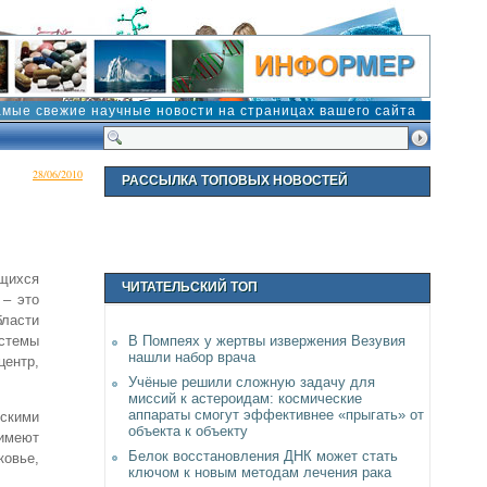
амые свежие научные новости на страницах вашего сайта
28/06/2010
РАССЫЛКА ТОПОВЫХ НОВОСТЕЙ
ющихся
ЧИТАТЕЛЬСКИЙ ТОП
 – это
бласти
стемы
В Помпеях у жертвы извержения Везувия
нашли набор врача
центр,
Учёные решили сложную задачу для
миссий к астероидам: космические
аппараты смогут эффективнее «прыгать» от
дскими
объекта к объекту
 имеют
Белок восстановления ДНК может стать
ковье,
ключом к новым методам лечения рака