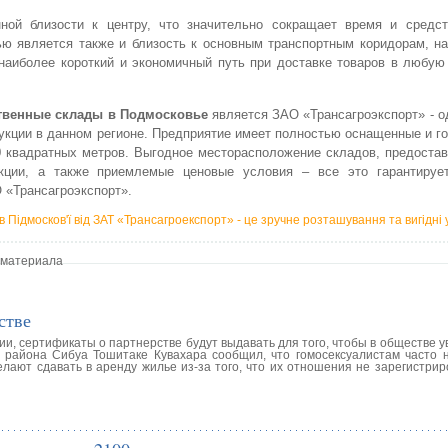
ой близости к центру, что значительно сокращает время и средст
ью является также и близость к основным транспортным коридорам, н
 наиболее короткий и экономичный путь при доставке товаров в любую
ственные склады в Подмосковье
является ЗАО «Трансагроэкспорт» - о
укции в данном регионе. Предприятие имеет полностью оснащенные и г
 квадратных метров. Выгодное месторасположение складов, предоста
кции, а также приемлемые ценовые условия – все это гарантируе
 «Трансагроэкспорт».
в Підмосков'ї від ЗАТ «Трансагроекспорт» - це зручне розташування та вигідні
 материала
стве
и, сертификаты о партнерстве будут выдавать для того, чтобы в обществе 
 района Сибуа Тошитаке Кувахара сообщил, что гомосексуалистам часто 
елают сдавать в аренду жилье из-за того, что их отношения не зарегистри