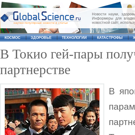
Новости науки, здоровь
Информеры для владел
новостной сайт, исполь
научно-популярные новости и статьи
КОСМОС
ЗДОРОВЬЕ
ТЕХНОЛОГИИ
КАТАСТРОФЫ
В Токио гей-пары полу
партнерстве
В япо
парам
парт