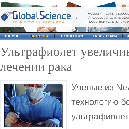
Новости науки, здоровь
Информеры для владел
новостной сайт, исполь
научно-популярные новости и статьи
КОСМОС
ЗДОРОВЬЕ
ТЕХНОЛОГИИ
КАТАСТРОФЫ
Ультрафиолет увеличи
лечении рака
Ученые из New
технологию бо
ультрафиолет