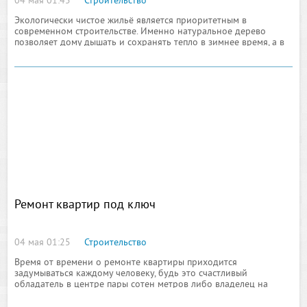
04 мая 01:45
Строительство
Экологически чистое жильё является приоритетным в
современном строительстве. Именно натуральное дерево
позволяет дому дышать и сохранять тепло в зимнее время, а в
жаркие дни оставлять в помещении прохладу.
Саморегулирование
Ремонт квартир под ключ
04 мая 01:25
Строительство
Время от времени о ремонте квартиры приходится
задумываться каждому человеку, будь это счастливый
обладатель в центре пары сотен метров либо владелец на
окраине столицы скромной «двушки». Перед каждым есть свои
задачи, однако цель едина