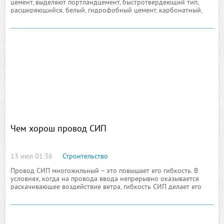
цемент, выделяют портландцемент, быстротвердеющий тип,
расширяющийся, белый, гидрофобный цемент, карбонатный,
глинозёмистый, магнезиальный, напрягающий, песчанисты,
пластифицированный, пуццолановый, тампонажный
Чем хорош провод СИП
13 июл 01:36
Строительство
Провод СИП многожильный – это повышает его гибкость. В
условиях, когда на провода ввода непрерывно оказывается
раскачивающее воздействие ветра, гибкость СИП делает его
лучшим. Обычные голые провода, от порывов ветра
раскачиваясь, могут схлёстываться и замыкать накоротко