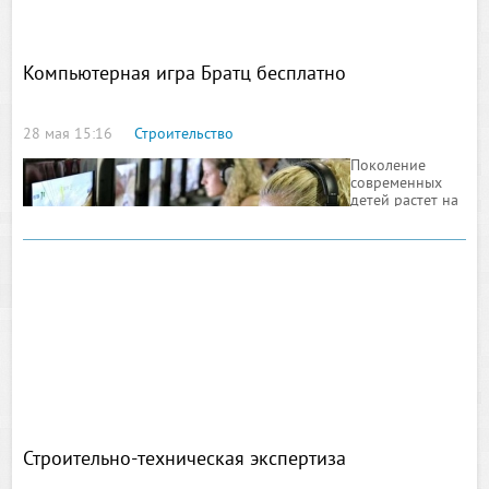
Компьютерная игра Братц бесплатно
28 мая 15:16
Строительство
Поколение
современных
детей растет на
современных
компьютерных
мультфильмах.
Каждый
ребенок
выбирает для
себя
определенного
мультипликационного героя и стремится быть похожим на него.
Со временем эти мультяшные герои приобретают
популярность, и вот здесь начинается производство кукол,
которые полностью внешне схожи с этими персонажами.
Строительно-техническая экспертиза