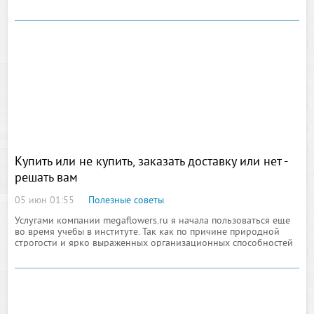
сильно вдаваясь в логику принятия подобных решений. А
между тем
Купить или не купить, заказать доставку или нет -
решать вам
05 июн 01:55
Полезные советы
Услугами компании megaflowers.ru я начала пользоваться еще
во время учебы в институте. Так как по причине природной
строгости и ярко выраженных организационных способностей
мне неминуемо грозило пожизненное пребывание в должности
старосты, я привыкла решать разнообразные