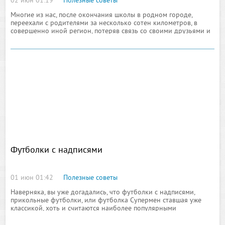
02 июн 01:19
Полезные советы
Многие из нас, после окончания школы в родном городе,
переехали с родителями за несколько сотен километров, в
совершенно иной регион, потеряв связь со своими друзьями и
одноклассниками. При весьма продолжительном периоде
времени
Футболки с надписями
01 июн 01:42
Полезные советы
Наверняка, вы уже догадались, что футболки с надписями,
прикольные футболки, или футболка Cупермен ставшая уже
классикой, хоть и считаются наиболее популярными
тематиками при выборе футболок в сети, не до конца
исчерпывают весь потенциал сервиса