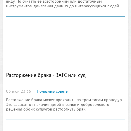
виду. Но считать ее всесторонним или достаточным
инструментом донесения данных до интересующихся людей
едва ли допустимо. существуют у нее и свои недостатки. Во-
первых, это довольно немалая стоимость
Расторжение брака - ЗАГС или суд
06 июн 23:36
Полезные советы
Расторжение брака может проходить по трем типам процедур.
Это зависит от наличия детей в семье и добровольного
решения обоих супругов расторгнуть брак.
Самая простая процедура – для тех, у кого нет
несовершеннолетних детей и кто разводится по обоюдному
согласию