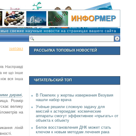
амые свежие научные новости на страницах вашего сайта
31/07/2013
РАССЫЛКА ТОПОВЫХ НОВОСТЕЙ
ів. Насправді
ла не що інше
ніж вся інша
ЧИТАТЕЛЬСКИЙ ТОП
ними дирамі
,
В Помпеях у жертвы извержения Везувия
нашли набор врача
вища. Розмір
ускає велику
Учёные решили сложную задачу для
миссий к астероидам: космические
ілометрів на
аппараты смогут эффективнее «прыгать» от
объекта к объекту
Белок восстановления ДНК может стать
икання ліній
ключом к новым методам лечения рака
вності.