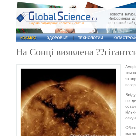
Новости науки,
Информеры для
новостной сайт
научно-популярные новости и статьи
КОСМОС
ЗДОРОВЬЕ
ТЕХНОЛОГИИ
КАТАСТРО
На Сонці виявлена ??гігантс
Амері
темна
як ко
повер
Ввіду
не ди
остан
кільк
секун
Образ
магні