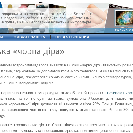
 здоровья и космоса на портале GlobalScience.ru.
 владельцев сайтов. Создайте свой собственный
, используя наши бесплатные новостные информеры.
только с
ФЫ
ЖИВАЯ ПЛАНЕТА
СРЕДА ОБИТАНИЯ
ька «чорна діра»
канскім астрономам вдалося виявити на Сонці «чорну діру» гігантських розмір
 пляма, зафіксоване за допомогою космічного телескопа SOHO на тілі світи
рональна діра, представляє собою область з більш низькою температурою, 
хня Сонця, повідомляє Daily Mail.
 порівняно низької температури таких областей преса їх і
називают чор
влячись на те, по суті, це назва зумовлена ??зовсім для іншого я
ньої корональної діри дозволяє їй займати майже 25% Сонця. Вона вип
ість заряджених частинок і газу, швидкість яких становить більше 800 к
ду.
ованіе корональних дір на Сонці відбувається постійно в точках розм
тного поля. Кількість їх пропорційно зростає при підвищеної сонячної акті