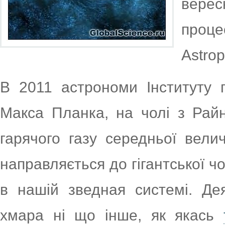
верес
проц
Astrop
В 2011 астрономи Інституту 
Макса Планка, на чолі з Рай
гарячого газу середньої вели
направляється до гігантської чо
в нашій зведная системі. Де
хмара ні що інше, як якась