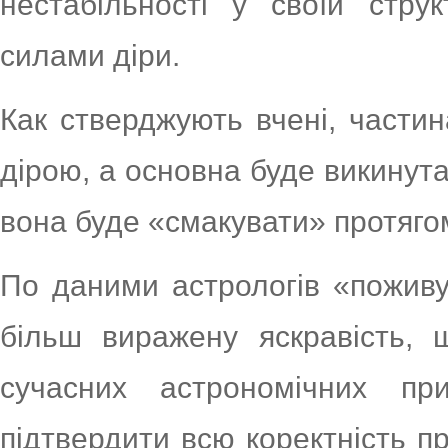
нестабільності у своїй стру
силами діри.
Как стверджують вчені, части
дірою, а основна буде викинута
вона буде «смакувати» протягом
По даними астрологів «поживу
більш виражену яскравість, 
сучасних астрономічних п
підтвердити всю коректність п