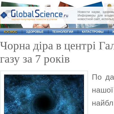
Новости науки, здоровь
Информеры для владел
новостной сайт, исполь
научно-популярные новости и статьи
КОСМОС
ЗДОРОВЬЕ
ТЕХНОЛОГИИ
КАТАСТРОФЫ
Чорна діра в центрі Га
газу за 7 років
По да
нашої
найб