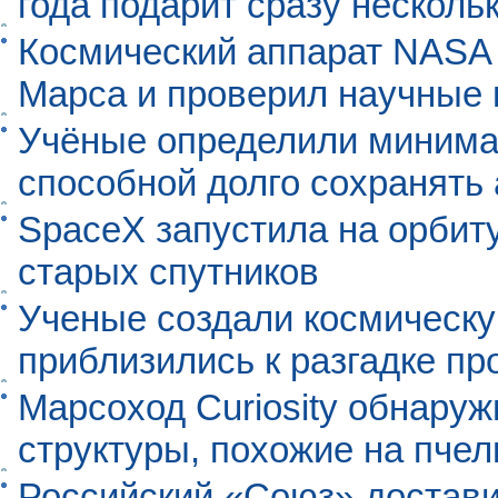
года подарит сразу нескол
Космический аппарат NASA
Марса и проверил научные
Учёные определили минима
способной долго сохранять
SpaceX запустила на орбит
старых спутников
Ученые создали космическу
приблизились к разгадке п
Марсоход Curiosity обнару
структуры, похожие на пче
Российский «Союз» достави