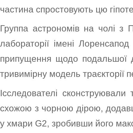
частина спростовують цю гіпоте
Группа астрономів на чолі з 
лабораторії імені Лоренсапод
припущення щодо подальшої д
тривимірну модель траєкторії п
Ісследователі сконструювали
схожою з чорною дірою, додавши
у хмари G2, зробивши його мак